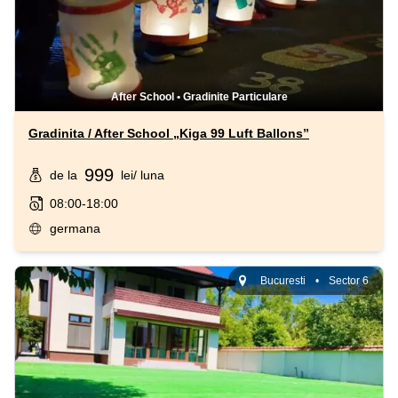
After School
•
Gradinite Particulare
Gradinita / After School „Kiga 99 Luft Ballons”
999
de la
lei
/ luna
08:00-18:00
germana
Bucuresti
•
Sector 6