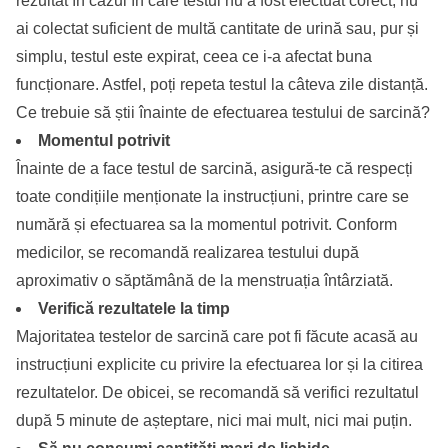
rezultat în cazul în care testul nu a fost efectuat corect, nu
ai colectat suficient de multă cantitate de urină sau, pur și
simplu, testul este expirat, ceea ce i-a afectat buna
funcționare. Astfel, poți repeta testul la câteva zile distanță.
Ce trebuie să știi înainte de efectuarea testului de sarcină?
Momentul potrivit
Înainte de a face testul de sarcină, asigură-te că respecți
toate condițiile menționate la instrucțiuni, printre care se
numără și efectuarea sa la momentul potrivit. Conform
medicilor, se recomandă realizarea testului după
aproximativ o săptămână de la menstruația întârziată.
Verifică rezultatele la timp
Majoritatea testelor de sarcină care pot fi făcute acasă au
instrucțiuni explicite cu privire la efectuarea lor și la citirea
rezultatelor. De obicei, se recomandă să verifici rezultatul
după 5 minute de așteptare, nici mai mult, nici mai puțin.