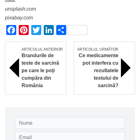
dată.
unsplash.com
pixabay.com
Facebook
Pinterest
Twitter
LinkedIn
Partajează
ARTICOLUL ANTERIOR
ARTICOLUL URMĂTOR
Brandurile de
Ce medicamente
teste de sarcină
pot interfera cu
pe care le poți
rezultatele
cumpăra din
testului de
România
sarcină?