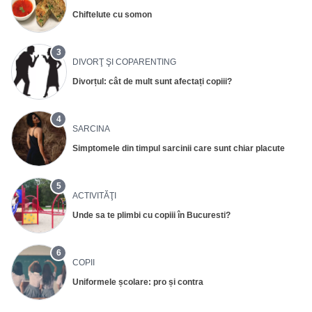
Chiftelute cu somon
3
DIVORŢ ŞI COPARENTING
Divorțul: cât de mult sunt afectați copiii?
4
SARCINA
Simptomele din timpul sarcinii care sunt chiar placute
5
ACTIVITĂŢI
Unde sa te plimbi cu copiii în Bucuresti?
6
COPII
Uniformele școlare: pro și contra