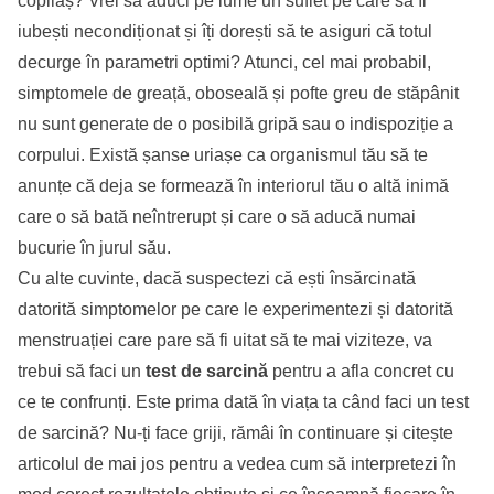
copilaș? Vrei să aduci pe lume un suflet pe care să îl
iubești necondiționat și îți dorești să te asiguri că totul
decurge în parametri optimi? Atunci, cel mai probabil,
simptomele de greață, oboseală și pofte greu de stăpânit
nu sunt generate de o posibilă gripă sau o indispoziție a
corpului. Există șanse uriașe ca organismul tău să te
anunțe că deja se formează în interiorul tău o altă inimă
care o să bată neîntrerupt și care o să aducă numai
bucurie în jurul său.
Cu alte cuvinte, dacă suspectezi că ești însărcinată
datorită simptomelor pe care le experimentezi și datorită
menstruației care pare să fi uitat să te mai viziteze, va
trebui să faci un
test de sarcină
pentru a afla concret cu
ce te confrunți. Este prima dată în viața ta când faci un test
de sarcină? Nu-ți face griji, rămâi în continuare și citește
articolul de mai jos pentru a vedea cum să interpretezi în