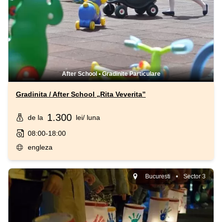
After School
•
Gradinite Particulare
Gradinita / After School „Rita Veverita”
1.300
de la
lei
/ luna
08:00-18:00
engleza
Bucuresti
•
Sector 3