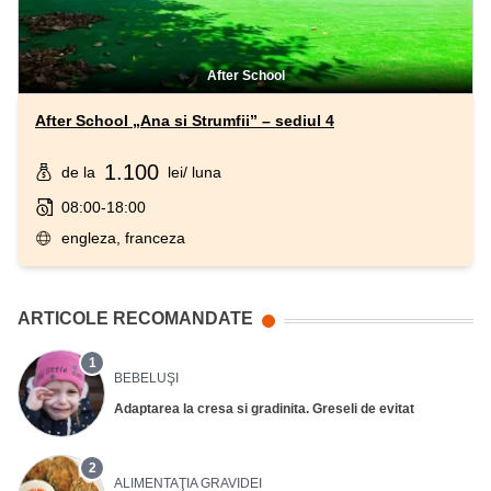
After School
After School „Ana si Strumfii” – sediul 4
1.100
de la
lei
/ luna
08:00-18:00
engleza, franceza
ARTICOLE RECOMANDATE
1
BEBELUŞI
Adaptarea la cresa si gradinita. Greseli de evitat
2
ALIMENTAŢIA GRAVIDEI