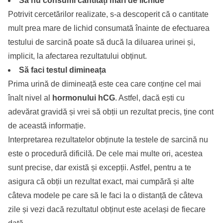
Să nu consumi cantități mari de lichide
Potrivit cercetărilor realizate, s-a descoperit că o cantitate
mult prea mare de lichid consumată înainte de efectuarea
testului de sarcină poate să ducă la diluarea urinei și,
implicit, la afectarea rezultatului obținut.
Să faci testul dimineața
Prima urină de dimineață este cea care conține cel mai
înalt nivel al
hormonului hCG
. Astfel, dacă ești cu
adevărat gravidă și vrei să obții un rezultat precis, ține cont
de această informație.
Interpretarea rezultatelor obținute la testele de sarcină nu
este o procedură dificilă. De cele mai multe ori, acestea
sunt precise, dar există și excepții. Astfel, pentru a te
asigura că obții un rezultat exact, mai cumpără și alte
câteva modele pe care să le faci la o distanță de câteva
zile și vezi dacă rezultatul obținut este același de fiecare