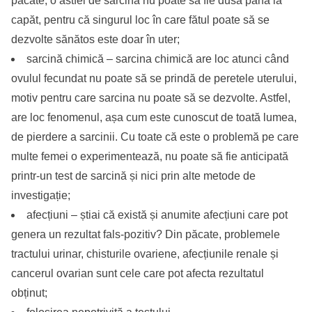
păcate, o astfel de sarcină nu poate să fie dusă până la
capăt, pentru că singurul loc în care fătul poate să se
dezvolte sănătos este doar în uter;
sarcină chimică – sarcina chimică are loc atunci când
ovulul fecundat nu poate să se prindă de peretele uterului,
motiv pentru care sarcina nu poate să se dezvolte. Astfel,
are loc fenomenul, așa cum este cunoscut de toată lumea,
de pierdere a sarcinii. Cu toate că este o problemă pe care
multe femei o experimentează, nu poate să fie anticipată
printr-un test de sarcină și nici prin alte metode de
investigație;
afecțiuni – știai că există și anumite afecțiuni care pot
genera un rezultat fals-pozitiv? Din păcate, problemele
tractului urinar, chisturile ovariene, afecțiunile renale și
cancerul ovarian sunt cele care pot afecta rezultatul
obținut;