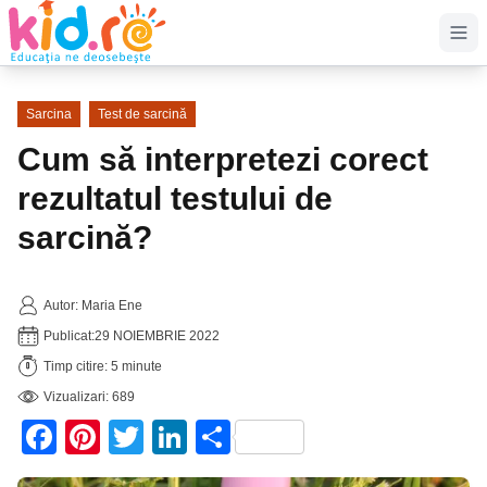
Op
Sarcina
Test de sarcină
Cum să interpretezi corect
rezultatul testului de
sarcină?
Autor: Maria Ene
Publicat:
29 NOIEMBRIE 2022
Timp citire: 5 minute
Vizualizari: 689
Facebook
Pinterest
Twitter
LinkedIn
Partajează