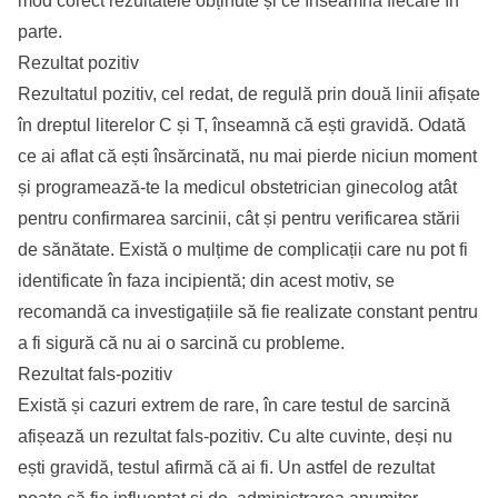
mod corect rezultatele obținute și ce înseamnă fiecare în
parte.
Rezultat pozitiv
Rezultatul pozitiv, cel redat, de regulă prin două linii afișate
în dreptul literelor C și T, înseamnă că ești gravidă. Odată
ce ai aflat că ești însărcinată, nu mai pierde niciun moment
și programează-te la medicul obstetrician ginecolog atât
pentru confirmarea sarcinii, cât și pentru verificarea stării
de sănătate. Există o mulțime de complicații care nu pot fi
identificate în faza incipientă; din acest motiv, se
recomandă ca investigațiile să fie realizate constant pentru
a fi sigură că nu ai o sarcină cu probleme.
Rezultat fals-pozitiv
Există și cazuri extrem de rare, în care testul de sarcină
afișează un rezultat fals-pozitiv. Cu alte cuvinte, deși nu
ești gravidă, testul afirmă că ai fi. Un astfel de rezultat