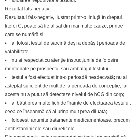
folosirea nepotrivită a testului.
Rezultat fals-negativ
Rezultatul fals-negativ, ilustrat printr-o liniuță în dreptul
literei C, poate să fie afișat din mai multe cauze, printre
care se numără și:
ai folosit testul de sarcină deși a depășit perioada de
valabilitate;
nu ai respectat cu atenție instrucțiunile de folosire
menționate pe prospectul sau ambalajul testului;
testul a fost efectuat într-o perioadă neadecvată; nu ai
așteptat suficient de mult de la perioada de concepție, iar
acesta nu a putut să detecteze nivelul de hCG din corp;
ai băut prea multe lichide înainte de efectuarea testului,
ceea ce înseamnă că ai urina mult prea diluată;
folosești anumite tratamente medicamentoase, precum
antihistaminicele sau diureticele.