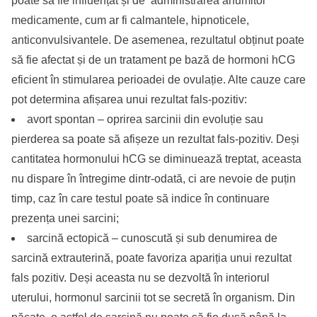
poate să fie influențat și de administrarea anumitor
medicamente, cum ar fi calmantele, hipnoticele,
anticonvulsivantele. De asemenea, rezultatul obținut poate
să fie afectat și de un tratament pe bază de hormoni hCG
eficient în stimularea perioadei de ovulație. Alte cauze care
pot determina afișarea unui rezultat fals-pozitiv:
avort spontan – oprirea sarcinii din evoluție sau
pierderea sa poate să afișeze un rezultat fals-pozitiv. Deși
cantitatea hormonului hCG se diminuează treptat, aceasta
nu dispare în întregime dintr-odată, ci are nevoie de puțin
timp, caz în care testul poate să indice în continuare
prezența unei sarcini;
sarcină ectopică – cunoscută și sub denumirea de
sarcină extrauterină, poate favoriza apariția unui rezultat
fals pozitiv. Deși aceasta nu se dezvoltă în interiorul
uterului, hormonul sarcinii tot se secretă în organism. Din