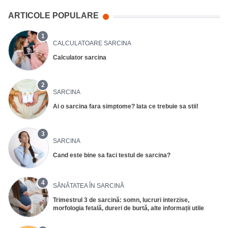
ARTICOLE POPULARE
1
CALCULATOARE SARCINA
Calculator sarcina
2
SARCINA
Ai o sarcina fara simptome? Iata ce trebuie sa stii!
3
SARCINA
Cand este bine sa faci testul de sarcina?
4
SĂNĂTATEA ÎN SARCINĂ
Trimestrul 3 de sarcină: somn, lucruri interzise,
morfologia fetală, dureri de burtă, alte informații utile