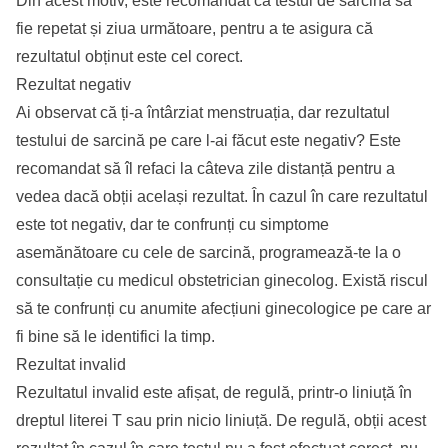
Din acest motiv, este recomandat ca testul de sarcină să
fie repetat și ziua următoare, pentru a te asigura că
rezultatul obținut este cel corect.
Rezultat negativ
Ai observat că ți-a întârziat menstruația, dar rezultatul
testului de sarcină pe care l-ai făcut este negativ? Este
recomandat să îl refaci la câteva zile distanță pentru a
vedea dacă obții același rezultat. În cazul în care rezultatul
este tot negativ, dar te confrunți cu simptome
asemănătoare cu cele de sarcină, programează-te la o
consultație cu medicul obstetrician ginecolog. Există riscul
să te confrunți cu anumite afecțiuni ginecologice pe care ar
fi bine să le identifici la timp.
Rezultat invalid
Rezultatul invalid este afișat, de regulă, printr-o liniuță în
dreptul literei T sau prin nicio liniuță. De regulă, obții acest