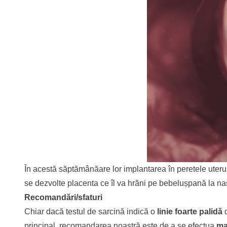
În acestă săptămânăare lor implantarea în peretele uteru
se dezvolte placenta ce îl va hrăni pe bebelușpană la na
Recomandări/sfaturi
Chiar dacă testul de sarcină indică o
linie foarte palidă
d
principal, recomandarea noastră este de a se efectua
ma