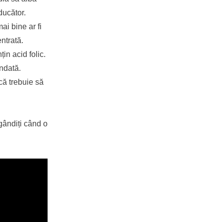
ducător.
ai bine ar fi
ntrată.
in acid folic.
andată.
 că trebuie să
gândiți când o