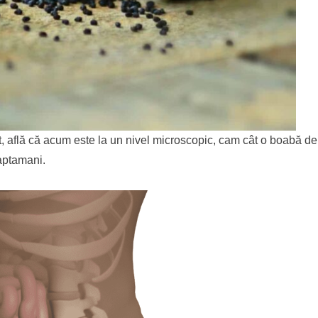
, află că acum este la un nivel microscopic, cam cât o boabă d
aptamani
.