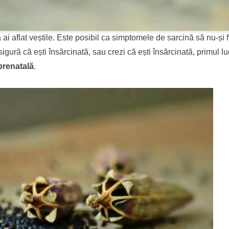
ai aflat veștile. Este posibil ca simptomele de sarcină să nu-și f
sigură că ești însărcinată, sau crezi că ești însărcinată, primul l
 prenatală
.