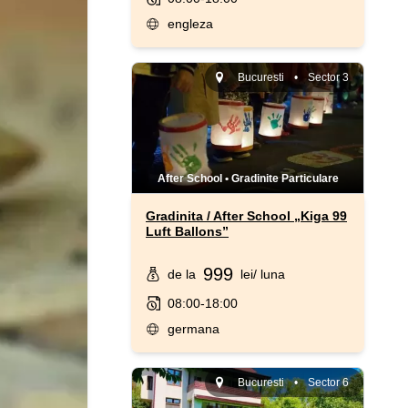
engleza
Bucuresti
•
Sector 3
After School
•
Gradinite Particulare
Gradinita / After School „Kiga 99
Luft Ballons”
999
de la
lei
/ luna
08:00-18:00
germana
Bucuresti
•
Sector 6