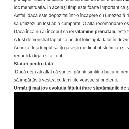
loc menstruația. În același timp este foarte important ca și
Astfel, dacă este depozitat într-o încăpere cu umezeală rid
să utilizezi un test abia cumpărat. O altă recomandare es
Dacă încă nu ai început să iei
vitamine prenatale
, este 
A fost demonstrat faptul că acidul folic ajută fătul în de
Acum ar fi și timpul să îți găsești medicul obstetrician și
renunți la țigări și alcool.
Sfaturi pentru tată
Dacă deja ați aflat că sunteți părinți simțiți o bucurie
să impărtășiți vestea cu familiile voastre și prietenii.
Urmăriți mai jos evoluția fătului între săptămânile de 