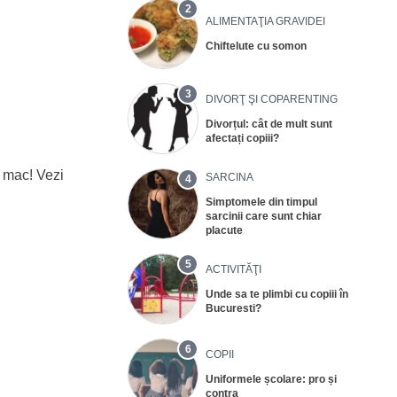
2
ALIMENTAŢIA GRAVIDEI
Chiftelute cu somon
3
DIVORŢ ŞI COPARENTING
Divorțul: cât de mult sunt
afectați copiii?
e mac! Vezi
SARCINA
4
Simptomele din timpul
sarcinii care sunt chiar
placute
5
ACTIVITĂŢI
Unde sa te plimbi cu copiii în
Bucuresti?
6
COPII
Uniformele școlare: pro și
contra