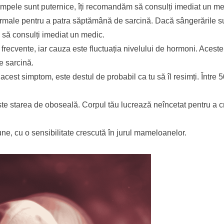
rampele sunt puternice, îți recomandăm să consulți imediat un me
ormale pentru a patra săptămână de sarcină. Dacă sângerările s
 să consulți imediat un medic.
frecvente, iar cauza este fluctuația nivelului de hormoni. Acest
e sarcină.
cest simptom, este destul de probabil ca tu să îl resimți. Între 
e starea de oboseală. Corpul tău lucrează neîncetat pentru a c
ne, cu o sensibilitate crescută în jurul mameloanelor.