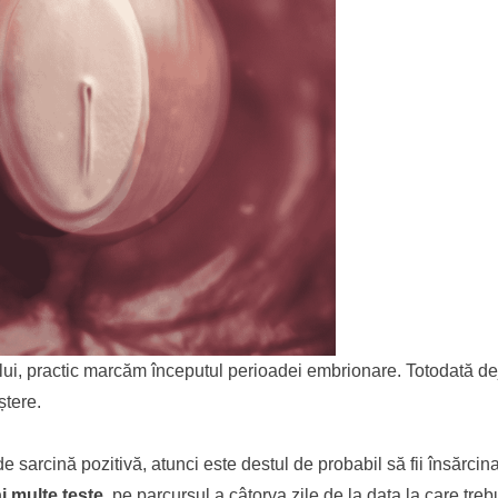
lui, practic marcăm începutul perioadei embrionare. Totodată d
ștere.
e sarcină pozitivă, atunci este destul de probabil să fii însărcina
i multe teste
, pe parcursul a câtorva zile de la data la care tre