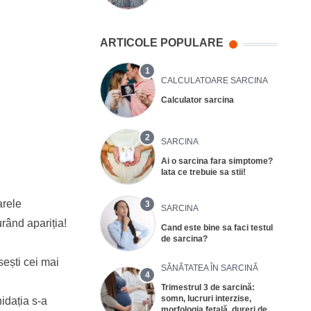
ARTICOLE POPULARE
1
CALCULATOARE SARCINA
Calculator sarcina
2
SARCINA
Ai o sarcina fara simptome?
Iata ce trebuie sa stii!
arele
3
SARCINA
rând apariția!
Cand este bine sa faci testul
de sarcina?
ești cei mai
SĂNĂTATEA ÎN SARCINĂ
4
Trimestrul 3 de sarcină:
somn, lucruri interzise,
idația s-a
morfologia fetală, dureri de