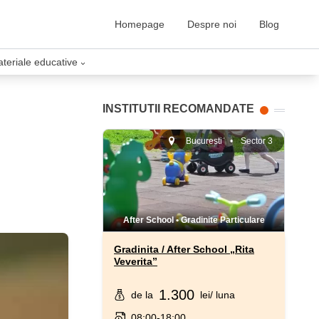
Homepage
Despre noi
Blog
ateriale educative
›
INSTITUTII RECOMANDATE
Bucuresti
•
Sector 3
After School
•
Gradinite Particulare
Gradinita / After School „Rita
Veverita”
1.300
de la
lei
/ luna
08:00-18:00