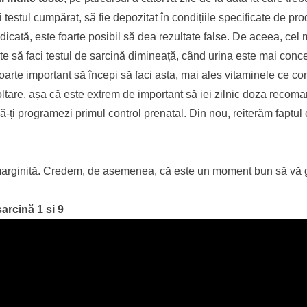
 testul cumpărat, să fie depozitat în condițiile specificate de pro
icată, este foarte posibil să dea rezultate false. De aceea, cel m
te să faci testul de sarcină dimineață, când urina este mai conce
foarte important să începi să faci asta, mai ales vitaminele ce conț
zvoltare, așa că este extrem de important să iei zilnic doza recom
 să-ți programezi primul control prenatal. Din nou, reiterăm faptul
 nemarginită. Credem, de asemenea, că este un moment bun să vă 
sarcină
1 si 9