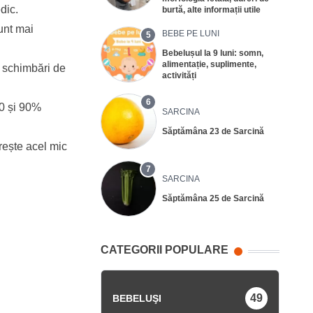
dic.
burtă, alte informații utile
unt mai
BEBE PE LUNI
5
Bebelușul la 9 luni: somn,
alimentație, suplimente,
e schimbări de
activități
6
50 și 90%
SARCINA
Săptămâna 23 de Sarcină
rește acel mic
7
SARCINA
Săptămâna 25 de Sarcină
CATEGORII POPULARE
49
BEBELUŞI