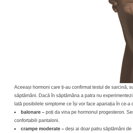
Aceeași hormoni care ți-au confirmat testul de sarcină, s
săptămâni. Dacă în săptămâna a patra nu experimentezi ni
Iată posibilele simptome ce își vor face apariația în ce-
balonare –
poți da vina pe hormonul progesteron. Sen
confortabili pantaloni.
crampe moderate –
deși ai doar patru săptămâni de s