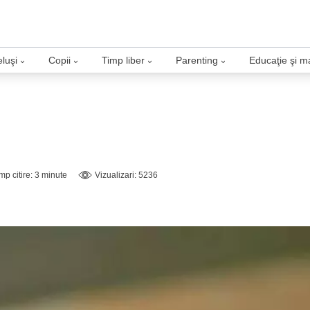
luşi
Copii
Timp liber
Parenting
Educaţie şi m
›
›
›
›
mp citire: 3 minute
Vizualizari: 5236