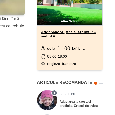
i făcut încă
After School
ucru ce trebuie
After School „Ana si Strumfii” –
sediul 4
1.100
de la
lei
/ luna
08:00-18:00
engleza, franceza
ARTICOLE RECOMANDATE
1
BEBELUŞI
Adaptarea la cresa si
gradinita. Greseli de evitat