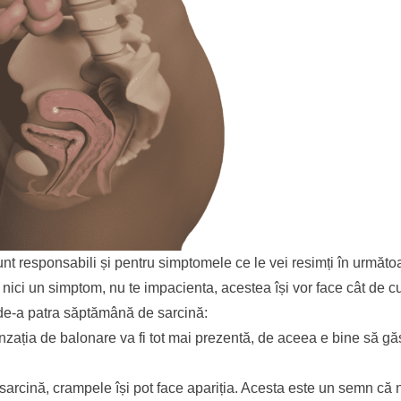
unt responsabili și pentru simptomele ce le vei resimți în următo
ci un simptom, nu te impacienta, acestea își vor face cât de cu
a de-a patra săptămână de sarcină:
zația de balonare va fi tot mai prezentă, de aceea e bine să găs
arcină, crampele își pot face apariția. Acesta este un semn că n