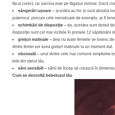
făcut corect, iar sarcina este pe făgașul normal. Dacă c
sângerări ușoare –
acestea au loc și sunt absolut n
puternice, precum cele menstruale de exemplu, ar fi bine
schimbări de dispoziție –
da, acestea sunt destul de 
dispoziție sunt cel mai vizibile în primele 12 săptămâni d
grețuri matinale –
deși nu toate femeile se lovesc de a
dintre femei vor avea grețuri matinale la un moment dat.
oboseală –
unul dintre cele mai comune simptome est
bob din uterul tău.
sâni sensibili –
sânii tăi încep să crească în dimensiu
Cum se dezvoltă bebelușul tău