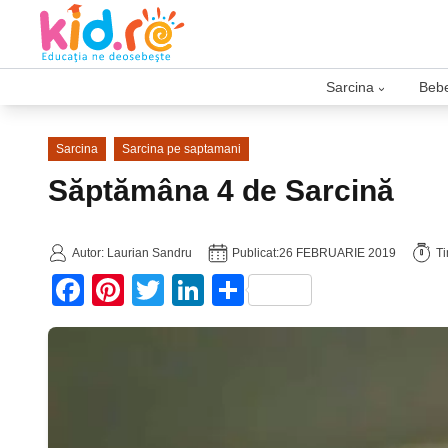
Sarcina
Bebe
›
Sarcina
Sarcina pe saptamani
Săptămâna 4 de Sarcină
Autor: Laurian Sandru
Publicat:
26 FEBRUARIE 2019
Ti
Facebook
Pinterest
Twitter
LinkedIn
Partajează