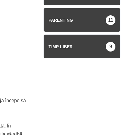
11
PARENTING
9
TIMP LIBER
eja începe să
tă. În
buia să aibă