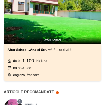
After School
After School „Ana si Strumfii” – sediul 4
1.100
de la
lei
/ luna
08:00-18:00
engleza, franceza
ARTICOLE RECOMANDATE
1
BEBELUŞI