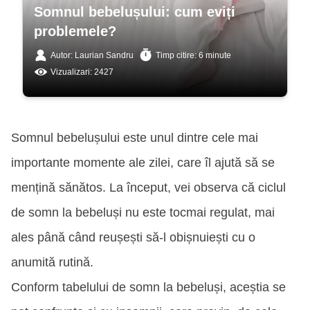
Somnul bebelușului: cum eviți
problemele?
Autor: Laurian Sandru
Timp citire: 6 minute
Vizualizari: 2427
Somnul bebelușului este unul dintre cele mai
importante momente ale zilei, care îl ajută să se
mențină sănătos. La început, vei observa că ciclul
de somn la bebeluși nu este tocmai regulat, mai
ales până când reușești să-l obișnuiești cu o
anumită rutină.
Conform tabelului de somn la bebeluși, aceștia se