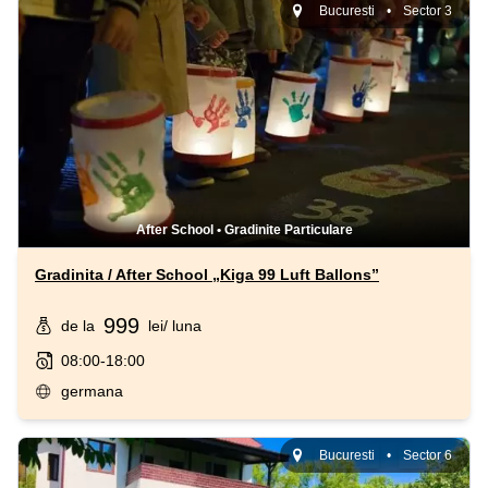
Bucuresti
•
Sector 3
After School
•
Gradinite Particulare
Gradinita / After School „Kiga 99 Luft Ballons”
999
de la
lei
/ luna
08:00-18:00
germana
Bucuresti
•
Sector 6