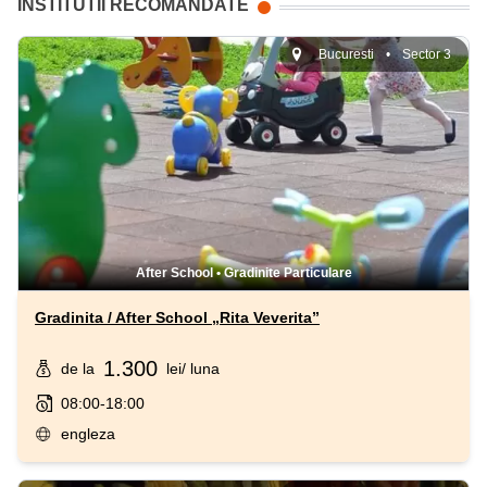
INSTITUTII RECOMANDATE
Bucuresti
•
Sector 3
After School
•
Gradinite Particulare
Gradinita / After School „Rita Veverita”
1.300
de la
lei
/ luna
08:00-18:00
engleza