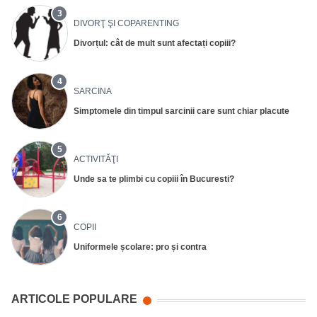
3
DIVORŢ ŞI COPARENTING
Divorțul: cât de mult sunt afectați copiii?
4
SARCINA
Simptomele din timpul sarcinii care sunt chiar placute
5
ACTIVITĂŢI
Unde sa te plimbi cu copiii în Bucuresti?
6
COPII
Uniformele școlare: pro și contra
ARTICOLE POPULARE