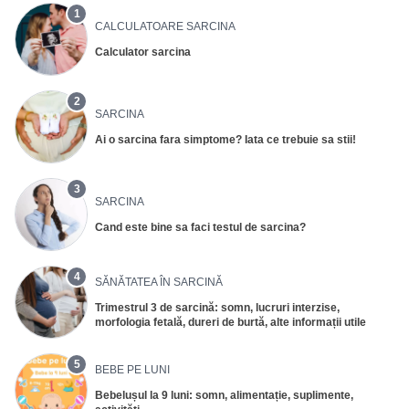
1
CALCULATOARE SARCINA
Calculator sarcina
2
SARCINA
Ai o sarcina fara simptome? Iata ce trebuie sa stii!
3
SARCINA
Cand este bine sa faci testul de sarcina?
4
SĂNĂTATEA ÎN SARCINĂ
Trimestrul 3 de sarcină: somn, lucruri interzise,
morfologia fetală, dureri de burtă, alte informații utile
5
BEBE PE LUNI
Bebelușul la 9 luni: somn, alimentație, suplimente,