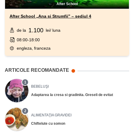
After School
After School „Ana si Strumfii” – sediul 4
1.100
de la
lei
/ luna
08:00-18:00
engleza, franceza
ARTICOLE RECOMANDATE
1
BEBELUŞI
Adaptarea la cresa si gradinita. Greseli de evitat
2
ALIMENTAŢIA GRAVIDEI
Chiftelute cu somon