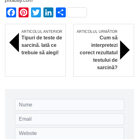
pixabay.com
Facebook
Pinterest
Twitter
LinkedIn
Partajează
ARTICOLUL ANTERIOR
ARTICOLUL URMĂTOR
Tipuri de teste de
Cum să
sarcină. Iată ce
interpretezi
trebuie să alegi!
corect rezultatul
testului de
sarcină?