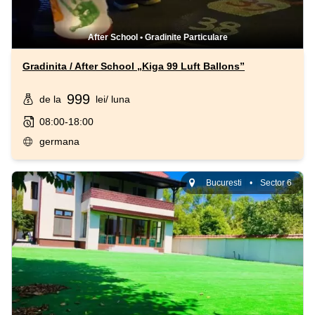
After School
•
Gradinite Particulare
Gradinita / After School „Kiga 99 Luft Ballons”
999
de la
lei
/ luna
08:00-18:00
germana
Bucuresti
•
Sector 6