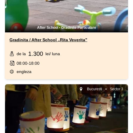
After School
•
Gradinite Particulare
Gradinita / After School „Rita Veverita”
1.300
de la
lei
/ luna
08:00-18:00
engleza
Bucuresti
•
Sector 3