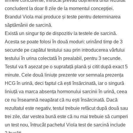
firmele concurente, întrucât prevăd obținerea unui rezultat
concludent la doar 8 zile de la momentul concepției.
Brandul Viola mai produce și teste pentru determinarea
săptămânii de sarcină.
Există un singur tip de dispozitiv la testele de sarcină.
Acesta se poate folosi în două moduri: urinând timp de 3
secunde pe capătul testului sau prin introducerea vârfului
testului în urina colectată în prealabil, pentru 3 secunde.
Testul va fi așezat pe o suprafață plană și citit după exact 5
minute. Cele două liniuțe prezente vor semnala prezența
HCG în urină, deci faptul că ești însărcinată, iar o singură
liniuță va marca absența hormonului sarcinii în urină, ceea
ce nu înseamnă neapărat că nu ești însărcinată. Dacă
rezultatul este negativ, testul trebuie refăcut după două sau
trei zile, dar vestea bună este că nu mai trebuie să cumperi
un test nou, întrucât pachetul Viola test de sarcină include