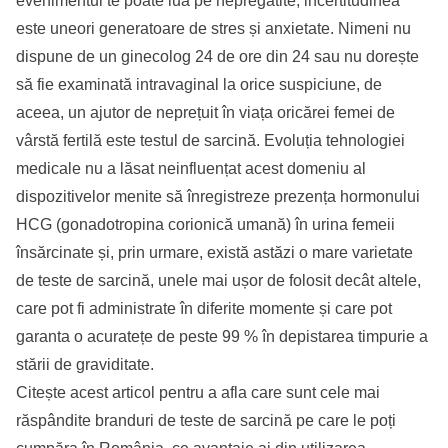
evenimentul te poate lua pe nepregătite, incertitudinea
este uneori generatoare de stres și anxietate. Nimeni nu
dispune de un ginecolog 24 de ore din 24 sau nu dorește
să fie examinată intravaginal la orice suspiciune, de
aceea, un ajutor de neprețuit în viața oricărei femei de
vârstă fertilă este
testul de sarcină
. Evoluția tehnologiei
medicale nu a lăsat neinfluențat acest domeniu al
dispozitivelor menite să înregistreze prezența hormonului
HCG (gonadotropina corionică umană) în urina femeii
însărcinate și, prin urmare, există astăzi o mare varietate
de teste de sarcină, unele mai ușor de folosit decât altele,
care pot fi administrate în diferite momente și care pot
garanta o acuratețe de peste 99 % în depistarea timpurie a
stării de graviditate.
Citește acest articol pentru a afla care sunt cele mai
răspândite branduri de teste de sarcină pe care le poți