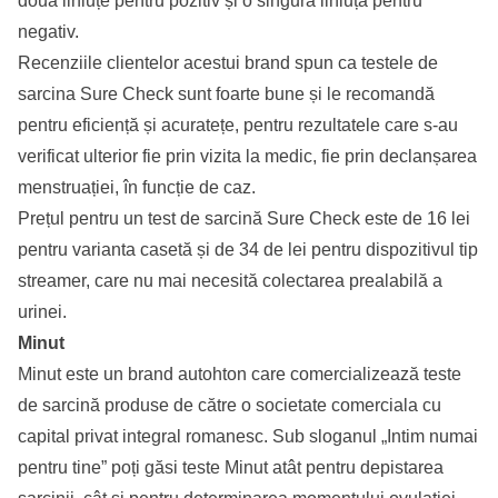
două liniuțe pentru pozitiv și o singură liniuță pentru
negativ.
Recenziile clientelor acestui brand spun ca testele de
sarcina Sure Check sunt foarte bune și le recomandă
pentru eficiență și acuratețe, pentru rezultatele care s-au
verificat ulterior fie prin vizita la medic, fie prin declanșarea
menstruației, în funcție de caz.
Prețul pentru un test de sarcină Sure Check este de 16 lei
pentru varianta casetă și de 34 de lei pentru dispozitivul tip
streamer, care nu mai necesită colectarea prealabilă a
urinei.
Minut
Minut este un brand autohton care comercializează teste
de sarcină produse de către o societate comerciala cu
capital privat integral romanesc. Sub sloganul „Intim numai
pentru tine” poți găsi teste Minut atât pentru depistarea