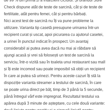
de 99 % din prima zi a întârzierii ciclului. Și brandul Sure
Check dispune atât de teste de sarcină, cât și de teste de
fertilitate, atât pentru femei, cât și pentru bărbați.
Nici acest test de sarcină nu îți va pune probleme la
utilizare. Varianta tip casetă presupune urinarea într-un
recipient curat și uscat, apoi picurarea cu ajutorul casetei,
a urinei în punctul indicat în prospect. Un avantaj
considerabil ai putea avea dacă nu mai ai răbdare să
ajungi acasă și vrei să folosești un test de sarcină la
serviciu, într-o vizită sau în toaleta unui restaurant sau mall
și îți este incomod sau poate imposibil să obții un recipient
în care ai putea să urinezi. Pentru aceste cazuri îți stă la
dispoziție varianta streamer a testului de sarcină, în care
se poate urina direct pe băț, timp de 3 până la 5 secunde,
până întregul vârf este impregnat. Rezultatul testului va
apărea după 3 minute de așteptare, cu cele două variante: