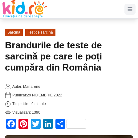
Op
Sarcina
Test de sarcină
Brandurile de teste de
sarcină pe care le poți
cumpăra din România
Autor: Maria Ene
Publicat:
29 NOIEMBRIE 2022
Timp citire: 9 minute
Vizualizari: 1390
Facebook
Pinterest
Twitter
LinkedIn
Partajează