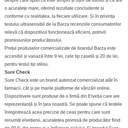
despre care spun că este simplu și ușor de folosit și că are
o acuratețe mare, oferind rezultate concludente și
conforme cu realitatea, la fiecare utilizare. Și în privința
testului ultrasensibil de la Barza recenziile consumatorilor
relevă că dispozitivul funcționează eficient, potrivit
promisiunilor producătorului.
Prețul produselor comercializate de brandul Barza este
accesibil și variază între 9 lei, cele tip casetă și 20 de lei,
pentru testul tip stilou.
Sure Check
Sure Check este un brand autorizat comercializat atât în
farmacii, cât și pe marile platforme de vânzări online.
Dispozitivele sunt produse de o firmă din Elveția care are
reprezentanță și în țara noastră. Se poate spune că testele
înregistrează acea precizie de ceas pentru care sunt
renumiți elvețienii, acuratețea promisă de producător fiind