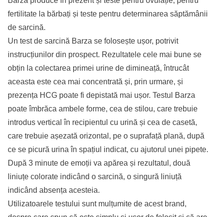
Barza produce în prezent și teste pentru ovulație, pentru
fertilitate la bărbați și teste pentru determinarea săptămânii
de sarcină.
Un test de sarcină Barza se folosește ușor, potrivit
instrucțiunilor din prospect. Rezultatele cele mai bune se
obțin la colectarea primei urine de dimineață, întrucât
aceasta este cea mai concentrată și, prin urmare, și
prezența HCG poate fi depistată mai ușor. Testul Barza
poate îmbrăca ambele forme, cea de stilou, care trebuie
introdus vertical în recipientul cu urină și cea de casetă,
care trebuie așezată orizontal, pe o suprafață plană, după
ce se picură urina în spațiul indicat, cu ajutorul unei pipete.
După 3 minute de emoții va apărea și rezultatul, două
liniuțe colorate indicând o sarcină, o singură liniuță
indicând absența acesteia.
Utilizatoarele testului sunt mulțumite de acest brand,