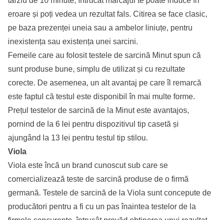
târziu de 10 minute, întrucât marcajul te poate induce în
eroare și poți vedea un rezultat fals. Citirea se face clasic,
pe baza prezenței uneia sau a ambelor liniuțe, pentru
inexistența sau existența unei sarcini.
Femeile care au folosit testele de sarcină Minut spun că
sunt produse bune, simplu de utilizat și cu rezultate
corecte. De asemenea, un alt avantaj pe care îl remarcă
este faptul că testul este disponibil în mai multe forme.
Prețul testelor de sarcină de la Minut este avantajos,
pornind de la 6 lei pentru dispozitivul tip casetă și
ajungând la 13 lei pentru testul tip stilou.
Viola
Viola este încă un brand cunoscut sub care se
comercializează teste de sarcină produse de o firmă
germană. Testele de sarcină de la Viola sunt concepute de
producători pentru a fi cu un pas înaintea testelor de la