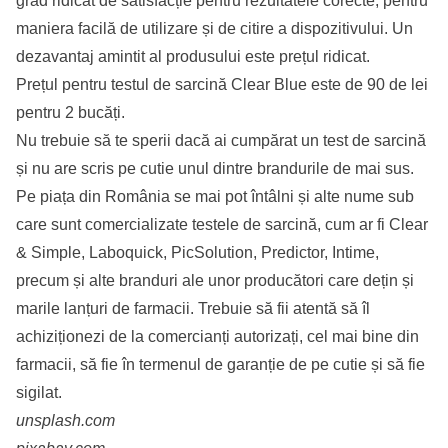
grad ridicat de satisfacție pentru rezultatele corecte, pentru
maniera facilă de utilizare și de citire a dispozitivului. Un
dezavantaj amintit al produsului este prețul ridicat.
Prețul pentru testul de sarcină Clear Blue este de 90 de lei
pentru 2 bucăți.
Nu trebuie să te sperii dacă ai cumpărat un test de sarcină
și nu are scris pe cutie unul dintre brandurile de mai sus.
Pe piața din România se mai pot întâlni și alte nume sub
care sunt comercializate testele de sarcină, cum ar fi Clear
& Simple, Laboquick, PicSolution, Predictor, Intime,
precum și alte branduri ale unor producători care dețin și
marile lanțuri de farmacii. Trebuie să fii atentă să îl
achiziționezi de la comercianți autorizați, cel mai bine din
farmacii, să fie în termenul de garanție de pe cutie și să fie
sigilat.
unsplash.com