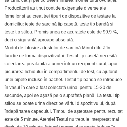
sarcinii, cât și pentru determinarea momentului ovulației.
Producătorii au ținut cont de exigențele diverse ale
femeilor și au creat trei tipuri de dispozitive de testare la
domiciliu: teste de sarcină tip casetă, teste tip bandă și
teste tip stilou. Promisiunea de acuratețe este de 99,9 %,
deci o siguranță aproape absolută.
Modul de folosire a testelor de sarcină Minut diferă în
funcție de forma dispozitivului. Testul tip casetă necesită
colectarea prealabilă a urinei într-un recipient curat, apoi
picurarea lichidului în compartimentul de test, cu ajutorul
unei pipete incluse în pachet. Testul tip bandă se introduce
în vasul în care a fost colectată urina, pentru 15-20 de
secunde, apoi se așază pe o suprafață plană. La testul tip
stilou se poate urina direct pe vârful dispozitivului, după
îndepărtarea capacului. Timpul de așteptare pentru rezultat
este de 5 minute. Atenție! Testul nu trebuie interpretat mai