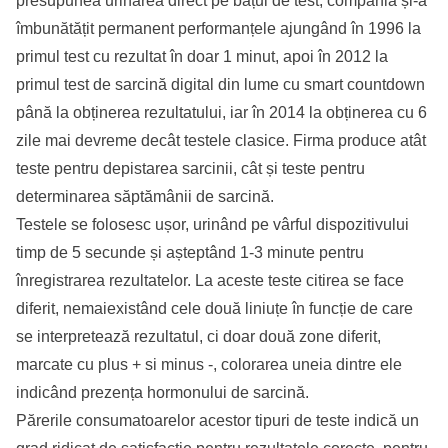
presupunea urinarea direct pe bățul de test, compania și-a
îmbunătățit permanent performanțele ajungând în 1996 la
primul test cu rezultat în doar 1 minut, apoi în 2012 la
primul test de sarcină digital din lume cu smart countdown
până la obținerea rezultatului, iar în 2014 la obținerea cu 6
zile mai devreme decât testele clasice. Firma produce atât
teste pentru depistarea sarcinii, cât și teste pentru
determinarea săptămânii de sarcină.
Testele se folosesc ușor, urinând pe vârful dispozitivului
timp de 5 secunde și așteptând 1-3 minute pentru
înregistrarea rezultatelor. La aceste teste citirea se face
diferit, nemaiexistând cele două liniuțe în funcție de care
se interpretează rezultatul, ci doar două zone diferit,
marcate cu plus + si minus -, colorarea uneia dintre ele
indicând prezența hormonului de sarcină.
Părerile consumatoarelor acestor tipuri de teste indică un