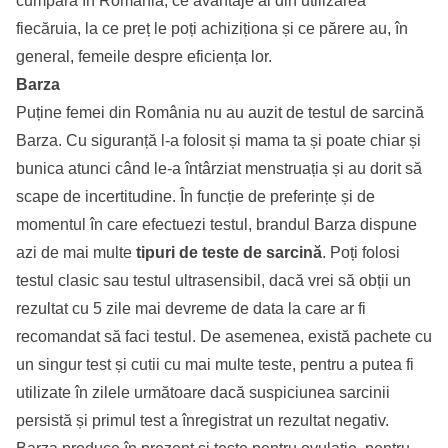
cumpăra în România, ce avantaje ai din utilizarea
fiecăruia, la ce preț le poți achiziționa și ce părere au, în
general, femeile despre eficiența lor.
Barza
Puține femei din România nu au auzit de testul de sarcină
Barza. Cu siguranță l-a folosit și mama ta și poate chiar și
bunica atunci când le-a întârziat menstruația și au dorit să
scape de incertitudine. În funcție de preferințe și de
momentul în care efectuezi testul, brandul Barza dispune
azi de mai multe
tipuri de teste de sarcină
. Poți folosi
testul clasic sau testul ultrasensibil, dacă vrei să obții un
rezultat cu 5 zile mai devreme de data la care ar fi
recomandat să faci testul. De asemenea, există pachete cu
un singur test și cutii cu mai multe teste, pentru a putea fi
utilizate în zilele următoare dacă suspiciunea sarcinii
persistă și primul test a înregistrat un rezultat negativ.