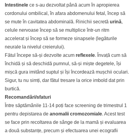
Intestinele
ce s-au dezvoltat până acum în apropierea
cordonului ombilical, în afara abdomenului fetal, încep să
se mute în cavitatea abdominală. Rinichii secretă
urină
,
celule nervoase încep să se multiplice într-un ritm
accelerat și încep să se formeze sinapsele (legăturile
neurale la nivelul creierului).
Fătul începe să-și dezvolte acum
reflexele
. Învață cum să
închidă și să deschidă pumnul, să-și miște degetele, își
mișcă gura imitând suptul și își încordează mușchii oculari.
Sigur, tu nu simți, dar fătul tresare la orice imbold dat prin
burtică.
Recomandări/sfaturi
Între săptămânile 11-14 poți face screening de trimestrul 1
pentru depistarea de
anomalii cromozomiale
. Acest test
se face prin recoltarea de sânge de la mamă și evaluarea
a două substanțe, precum și efectuarea unei ecografii