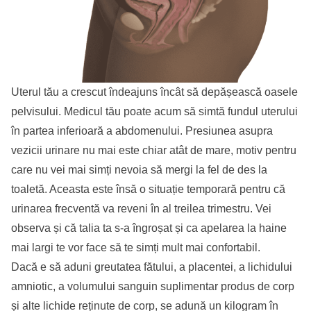
Uterul tău a crescut îndeajuns încât să depășească oasele
pelvisului. Medicul tău poate acum să simtă fundul uterului
în partea inferioară a abdomenului. Presiunea asupra
vezicii urinare nu mai este chiar atât de mare, motiv pentru
care nu vei mai simți nevoia să mergi la fel de des la
toaletă. Aceasta este însă o situație temporară pentru că
urinarea frecventă va reveni în al treilea trimestru. Vei
observa și că talia ta s-a îngroșat și ca apelarea la haine
mai largi te vor face să te simți mult mai confortabil.
Dacă e să aduni greutatea fătului, a placentei, a lichidului
amniotic, a volumului sanguin suplimentar produs de corp
și alte lichide reținute de corp, se adună un kilogram în