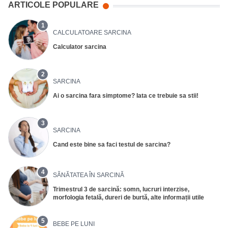
ARTICOLE POPULARE
1
CALCULATOARE SARCINA
Calculator sarcina
2
SARCINA
Ai o sarcina fara simptome? Iata ce trebuie sa stii!
3
SARCINA
Cand este bine sa faci testul de sarcina?
4
SĂNĂTATEA ÎN SARCINĂ
Trimestrul 3 de sarcină: somn, lucruri interzise,
morfologia fetală, dureri de burtă, alte informații utile
5
BEBE PE LUNI