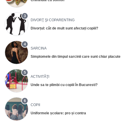
Chiftelute cu somon
3
DIVORŢ ŞI COPARENTING
Divorțul: cât de mult sunt afectați copiii?
4
SARCINA
Simptomele din timpul sarcinii care sunt chiar placute
5
ACTIVITĂŢI
Unde sa te plimbi cu copiii în Bucuresti?
6
COPII
Uniformele școlare: pro și contra