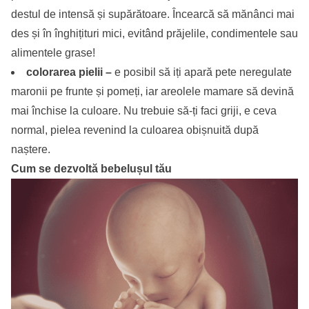
destul de intensă și supărătoare. Încearcă să mănânci mai
des și în înghițituri mici, evitând prăjelile, condimentele sau
alimentele grase!
colorarea pielii –
e posibil să iți apară pete neregulate
maronii pe frunte și pomeți, iar areolele mamare să devină
mai închise la culoare. Nu trebuie să-ți faci griji, e ceva
normal, pielea revenind la culoarea obișnuită după
naștere.
Cum se dezvoltă bebelușul tău