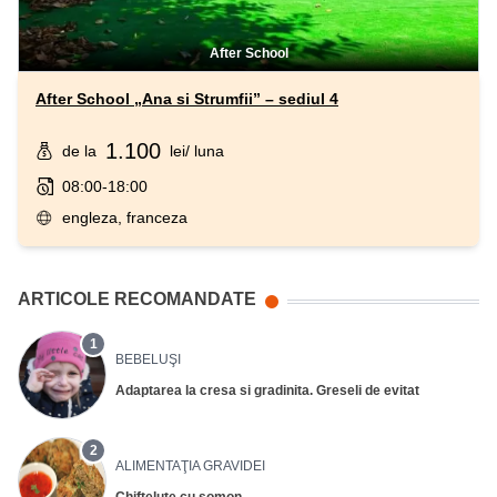
After School
After School „Ana si Strumfii” – sediul 4
1.100
de la
lei
/ luna
08:00-18:00
engleza, franceza
ARTICOLE RECOMANDATE
1
BEBELUŞI
Adaptarea la cresa si gradinita. Greseli de evitat
2
ALIMENTAŢIA GRAVIDEI