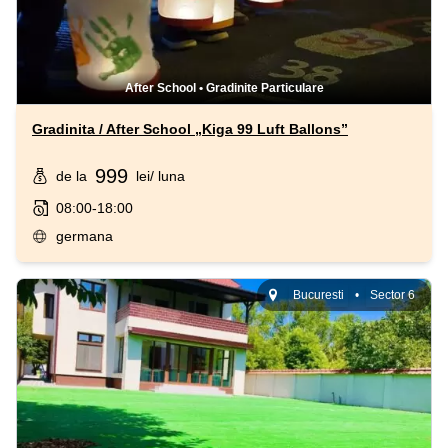
After School
•
Gradinite Particulare
Gradinita / After School „Kiga 99 Luft Ballons”
999
de la
lei
/ luna
08:00-18:00
germana
Bucuresti
•
Sector 6