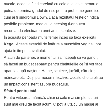
nucale, aceasta fiind corelată cu celelalte teste, pentru a
putea determina gradul de risc pentru probleme genetice,
cum ar fi sindromul Down. Dacă rezultatul testelor indică
posibile probleme, medicul ginecolog ți-ar putea
recomanda efectuarea unei amniocenteze.
În această perioadă multe femei încep să facă
exerciții
Kegel.
Aceste exerciții de întărire a mușchilor vaginali pot
ajuta în timpul travaliului.
Alături de partener, e momentul să începeți să vă gândiți
să faceți un buget separat pentru cheltuielile ce își vor face
apariția după naștere. Haine, scutece, jucării, cărucior,
mâncare etc. Deși par nesemnificative, aceste cheltuieli au
un impact consistent asupra bugetului.
Sfaturi pentru tată
Pentru viitoarea mămică, chiar și cele mai simple lucruri
sunt mai greu de făcut acum. O poți ajuta cu un masaj al