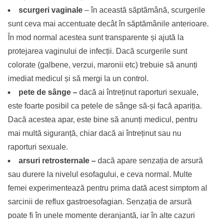
scurgeri vaginale
– în această săptămână, scurgerile
sunt ceva mai accentuate decât în săptămânile anterioare.
În mod normal acestea sunt transparente și ajută la
protejarea vaginului de infecții. Dacă scurgerile sunt
colorate (galbene, verzui, maronii etc) trebuie să anunți
imediat medicul și să mergi la un control.
pete de sânge
–
dacă ai întreținut raporturi sexuale,
este foarte posibil ca petele de sânge să-și facă apariția.
Dacă acestea apar, este bine să anunți medicul, pentru
mai multă siguranță, chiar dacă ai întreținut sau nu
raporturi sexuale.
arsuri retrosternale –
dacă apare senzația de arsură
sau durere la nivelul esofagului, e ceva normal. Multe
femei experimentează pentru prima dată acest simptom al
sarcinii de reflux gastroesofagian. Senzația de arsură
poate fi în unele momente deranjantă, iar în alte cazuri