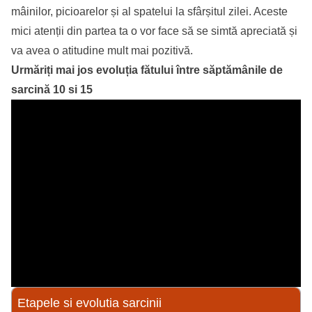
mâinilor, picioarelor și al spatelui la sfârșitul zilei. Aceste
mici atenții din partea ta o vor face să se simtă apreciată și
va avea o atitudine mult mai pozitivă.
Urmăriți mai jos evoluția fătului între săptămânile de
sarcină
10 si 15
Etapele si evolutia sarcinii