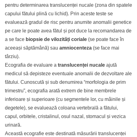
pentru determinarea translucenței nucale (zona din spatele
capului fătului plină cu lichid). Prin aceste teste se
evaluează gradul de risc pentru anumite anomalii genetice
pe care le poate avea fătul și pot duce la recomandarea de
a se face
biopsie de vilozități coriale
(se poate face în
aceeași săptămână) sau
amniocenteza
(se face mai
târziu).
Ecografia de evaluare a
translucenței nucale
ajută
medicul să depisteze eventuale anomalii de dezvoltare ale
fătului. Cunoscută și sub denumirea “morfologia de prim
trimestru”, ecografia arată extrem de bine membrele
inferioare și superioare (cu segmentele lor, cu mâinile și
degetele), se evaluează coloana vertebrală a fătului,
capul, orbitele, cristalinul, osul nazal, stomacul și vezica
urinară.
Această ecografie este destinată măsurării translucenței