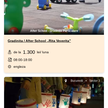
After School
•
Gradinite Particulare
Gradinita / After School „Rita Veverita”
1.300
de la
lei
/ luna
08:00-18:00
engleza
Bucuresti
•
Sector 3