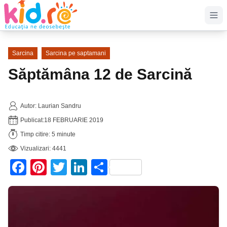
Op
Sarcina
Sarcina pe saptamani
Săptămâna 12 de Sarcină
Autor: Laurian Sandru
Publicat:
18 FEBRUARIE 2019
Timp citire: 5 minute
Vizualizari: 4441
Facebook
Pinterest
Twitter
LinkedIn
Partajează