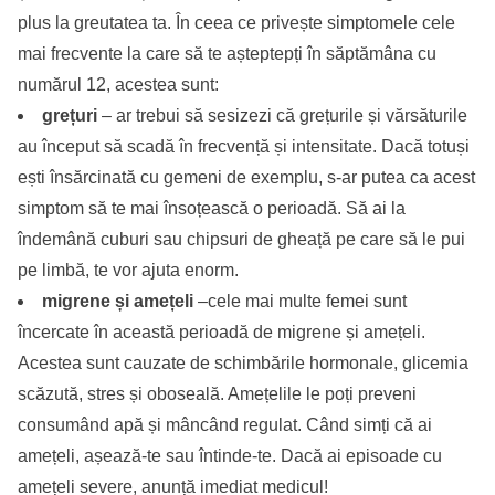
plus la greutatea ta. În ceea ce privește simptomele cele
mai frecvente la care să te așteptepți în săptămâna cu
numărul 12, acestea sunt:
grețuri
– ar trebui să sesizezi că grețurile și vărsăturile
au început să scadă în frecvență și intensitate. Dacă totuși
ești însărcinată cu gemeni de exemplu, s-ar putea ca acest
simptom să te mai însoțească o perioadă. Să ai la
îndemână cuburi sau chipsuri de gheață pe care să le pui
pe limbă, te vor ajuta enorm.
migrene și amețeli
–cele mai multe femei sunt
încercate în această perioadă de migrene și amețeli.
Acestea sunt cauzate de schimbările hormonale, glicemia
scăzută, stres și oboseală. Amețelile le poți preveni
consumând apă și mâncând regulat. Când simți că ai
amețeli, așează-te sau întinde-te. Dacă ai episoade cu
amețeli severe, anunță imediat medicul!