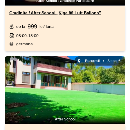
After School
•
Gradinite Particulare
Gradinita / After School „Kiga 99 Luft Ballons”
999
de la
lei
/ luna
08:00-18:00
germana
Bucuresti
•
Sector 6
After School