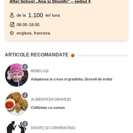
After School „Ana si Strumfii” – sediul 4
1.100
de la
lei
/ luna
08:00-18:00
engleza, franceza
ARTICOLE RECOMANDATE
1
BEBELUŞI
Adaptarea la cresa si gradinita. Greseli de evitat
2
ALIMENTAŢIA GRAVIDEI
Chiftelute cu somon
3
DIVORŢ ŞI COPARENTING