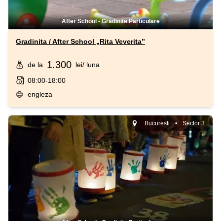
After School
•
Gradinite Particulare
Gradinita / After School „Rita Veverita”
1.300
de la
lei
/ luna
08:00-18:00
engleza
Bucuresti
•
Sector 3