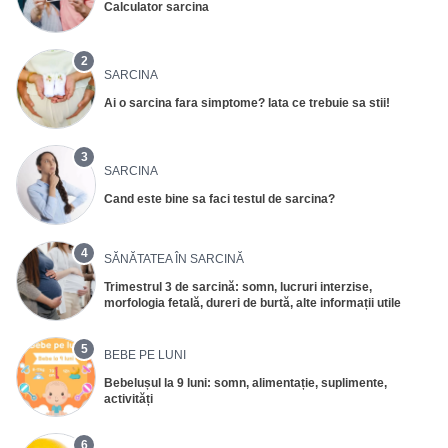
Calculator sarcina
2
SARCINA
Ai o sarcina fara simptome? Iata ce trebuie sa stii!
3
SARCINA
Cand este bine sa faci testul de sarcina?
4
SĂNĂTATEA ÎN SARCINĂ
Trimestrul 3 de sarcină: somn, lucruri interzise,
morfologia fetală, dureri de burtă, alte informații utile
5
BEBE PE LUNI
Bebelușul la 9 luni: somn, alimentație, suplimente,
activități
6