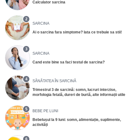
Calculator sarcina
2
SARCINA
Ai o sarcina fara simptome? Iata ce trebuie sa stii!
3
SARCINA
Cand este bine sa faci testul de sarcina?
4
SĂNĂTATEA ÎN SARCINĂ
Trimestrul 3 de sarcină: somn, lucruri interzise,
morfologia fetală, dureri de burtă, alte informații utile
5
BEBE PE LUNI
Bebelușul la 9 luni: somn, alimentație, suplimente,
activități
6