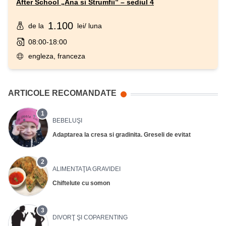
After School „Ana si Strumfii” – sediul 4
1.100
de la
lei
/ luna
08:00-18:00
engleza, franceza
ARTICOLE RECOMANDATE
1
BEBELUŞI
Adaptarea la cresa si gradinita. Greseli de evitat
2
ALIMENTAŢIA GRAVIDEI
Chiftelute cu somon
3
DIVORŢ ŞI COPARENTING