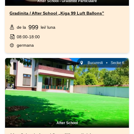
After School
•
Gradinite Particulare
Gradinita / After School „Kiga 99 Luft Ballons”
999
de la
lei
/ luna
08:00-18:00
germana
Bucuresti
•
Sector 6
After School