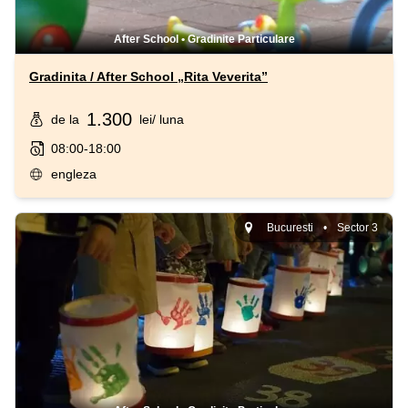
After School
•
Gradinite Particulare
Gradinita / After School „Rita Veverita”
1.300
de la
lei
/ luna
08:00-18:00
engleza
Bucuresti
•
Sector 3