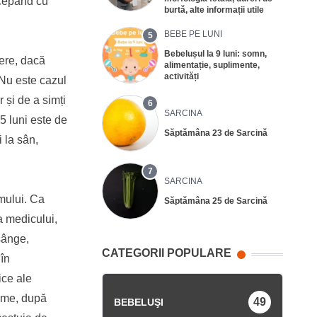
ncepând cu
burtă, alte informații utile
BEBE PE LUNI
5
Bebelușul la 9 luni: somn,
rere, dacă
alimentație, suplimente,
activități
. Nu este cazul
 și de a simți
6
SARCINA
5 luni este de
Săptămâna 23 de Sarcină
 la sân,
7
SARCINA
smului. Ca
Săptămâna 25 de Sarcină
a medicului,
sânge,
CATEGORII POPULARE
 în
ice ale
lume, după
49
BEBELUŞI