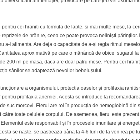
 diversificării alimentației, provocare pe care ți-o vei asuma î
 pentru cei hrăniți cu formula de lapte, și mai multe mese, la ce
re reprizele de hrănire, ceea ce poate provoca neliniști părinților
tru a-l alimenta. Are deja o capacitate de a-și regla ritmul meselor
 Cantitatea aproximativă pe care o mănâncă de obicei sugarul la 
 de 200 ml pe masa, dacă are doar patru mese. Pentru cei hrăniți
cția sânilor se adaptează nevoilor bebelușului.
ncționare a organismului, protecția oaselor și prolilaxia rahiti
 pentru profilaxia anemiei. Acesta se introduce la recomandare
 de suc morcovi. Fierul are rol în producția de hemoglobină din 
 către toate celulele corpului. De asemenea, fierul este prezent
 Elementul este responsabil și în procesele imunitare și energet
acesta se naște, se păstrează până la 4-6 luni de la venirea pe 