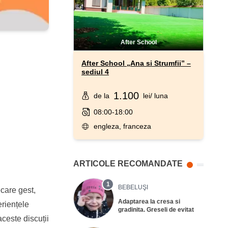
After School
After School „Ana si Strumfii” –
sediul 4
1.100
de la
lei
/ luna
08:00-18:00
engleza, franceza
ARTICOLE RECOMANDATE
1
BEBELUŞI
ecare gest,
Adaptarea la cresa si
eriențele
gradinita. Greseli de evitat
aceste discuții