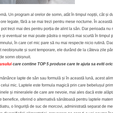
emă. Un program al orelor de somn, atât în timpul nopții, cât și
ore legate, fără a se mai trezi pentru mese nocturne. În această
se pot trezi mai des pentru porția de alint la sân. Dar perioada 
 și eventual se mai poate păstra o repriză mai scurtă în timpul p
somnului, în care cel mic pare să nu mai respecte nicio rutină. Da
nt neobișnuite și sunt temporare, ele durând de la câteva zile pâ
 de somn obișnuit.
usului
care contine TOP 5 produse care te ajuta sa eviti ori
mănânce lapte de sân sau formulă și în această lună, acest ali
ui celui mic. Laptele este formula magică prin care bebelușul pri
minele și mineralele de care are nevoie, mai ales dacă este alăpta
te benefice, oferind o alternativă sănătoasă pentru laptele mate
tru, o linguriță de suc de morcovi, administrată separat de me