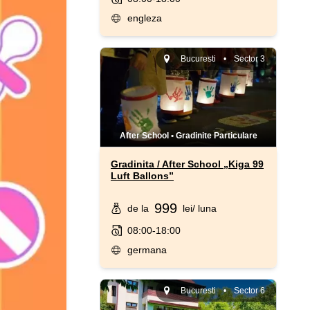
engleza
Bucuresti
•
Sector 3
After School
•
Gradinite Particulare
Gradinita / After School „Kiga 99
Luft Ballons”
999
de la
lei
/ luna
08:00-18:00
germana
Bucuresti
•
Sector 6