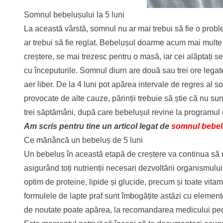
Somnul bebelușului la 5 luni
La această vârstă, somnul nu ar mai trebui să fie o probl
ar trebui să fie reglat. Bebelușul doarme acum mai multe 
creștere, se mai trezesc pentru o masă, iar cei alăptați 
cu începuturile. Somnul diurn are două sau trei ore legate
aer liber. De la 4 luni pot apărea intervale de regres al 
provocate de alte cauze, părinții trebuie să știe că nu su
trei săptămâni, după care bebelușul revine la programul
Am scris pentru tine un articol legat de
somnul bebel
Ce mănâncă un bebeluș de 5 luni
Un bebeluș în această etapă de creștere va continua să 
asigurând toți nutrienții necesari dezvoltării organismul
optim de proteine, lipide și glucide, precum și toate vita
formulele de lapte praf sunt îmbogățite astăzi cu elemen
de noutate poate apărea, la recomandarea medicului pedia