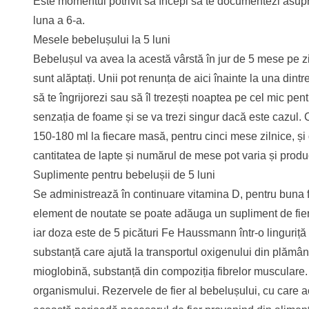
Este momentul potrivit să începi să te documentezi asupra
luna a 6-a.
Mesele bebelușului la 5 luni
Bebelușul va avea la acestă vârstă în jur de 5 mese pe zi
sunt alăptați. Unii pot renunța de aici înainte la una dint
să te îngrijorezi sau să îl trezești noaptea pe cel mic pen
senzația de foame și se va trezi singur dacă este cazul.
150-180 ml la fiecare masă, pentru cinci mese zilnice, și
cantitatea de lapte și numărul de mese pot varia și produ
Suplimente pentru bebelușii de 5 luni
Se administrează în continuare vitamina D, pentru buna fu
element de noutate se poate adăuga un supliment de fier
iar doza este de 5 picături Fe Haussmann într-o linguriță
substanță care ajută la transportul oxigenului din plămâni
mioglobină, substanță din compoziția fibrelor musculare.
organismului. Rezervele de fier al bebelușului, cu care 