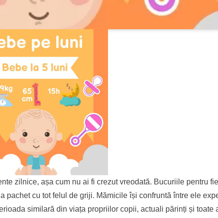
te zilnice, așa cum nu ai fi crezut vreodată. Bucuriile pentru fi
 pachet cu tot felul de griji. Mămicile își confruntă între ele exp
oada similară din viața propriilor copii, actuali părinți și toate 