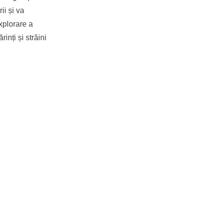
ii și va
xplorare a
inți și străini