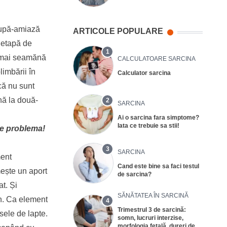
 după-amiază
ARTICOLE POPULARE
 etapă de
1
nu mai seamănă
CALCULATOARE SARCINA
limbării în
Calculator sarcina
că nu sunt
nă la două-
2
SARCINA
Ai o sarcina fara simptome?
Iata ce trebuie sa stii!
ce problema!
3
SARCINA
ment
Cand este bine sa faci testul
mește un aport
de sarcina?
t. Și
SĂNĂTATEA ÎN SARCINĂ
rn. Ca element
4
Trimestrul 3 de sarcină:
sele de lapte.
somn, lucruri interzise,
morfologia fetală, dureri de