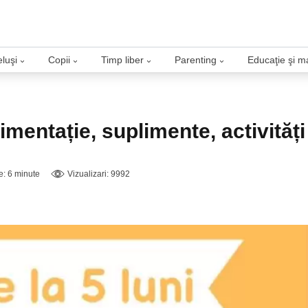
luşi
Copii
Timp liber
Parenting
Educaţie şi m
›
›
›
›
imentație, suplimente, activități
re: 6 minute
Vizualizari: 9992