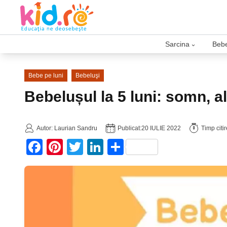
Sarcina
Bebe
›
Bebe pe luni
Bebeluşi
Bebelușul la 5 luni: somn, al
Autor: Laurian Sandru
Publicat:
20 IULIE 2022
Timp citi
Facebook
Pinterest
Twitter
LinkedIn
Partajează