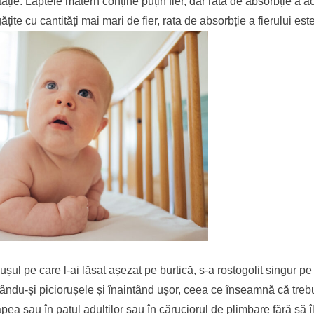
ție. Laptele matern conține puțin fier, dar rata de absorbție a a
ite cu cantități mai mari de fier, rata de absorbție a fierului est
lușul pe care l-ai lăsat așezat pe burtică, s-a rostogolit singur p
ndu-și piciorușele și înaintând ușor, ceea ce înseamnă că trebu
ea sau în patul adulților sau în căruciorul de plimbare fără să îl