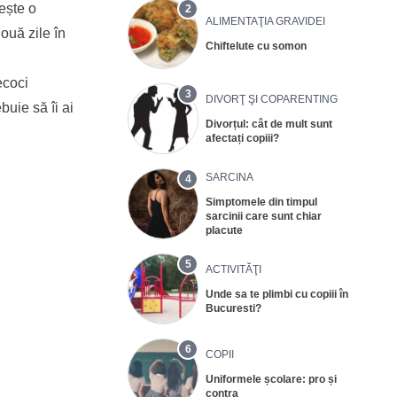
tește o
2
ALIMENTAŢIA GRAVIDEI
ouă zile în
Chiftelute cu somon
ecoci
3
DIVORŢ ŞI COPARENTING
buie să îi ai
Divorțul: cât de mult sunt
afectați copiii?
SARCINA
4
Simptomele din timpul
sarcinii care sunt chiar
placute
5
ACTIVITĂŢI
Unde sa te plimbi cu copiii în
Bucuresti?
6
COPII
Uniformele școlare: pro și
contra