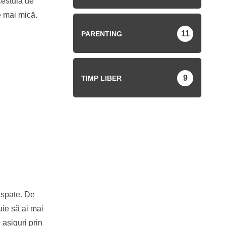
cestuia de
e mai mică.
11
PARENTING
9
TIMP LIBER
e spate. De
ie să ai mai
 asiguri prin