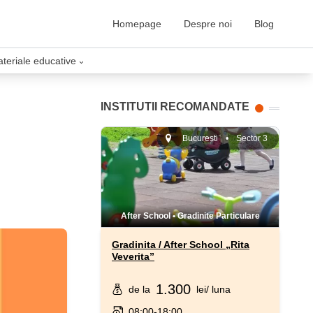
Homepage
Despre noi
Blog
ateriale educative
›
INSTITUTII RECOMANDATE
Bucuresti
•
Sector 3
After School
•
Gradinite Particulare
Gradinita / After School „Rita
Veverita”
1.300
de la
lei
/ luna
08:00-18:00