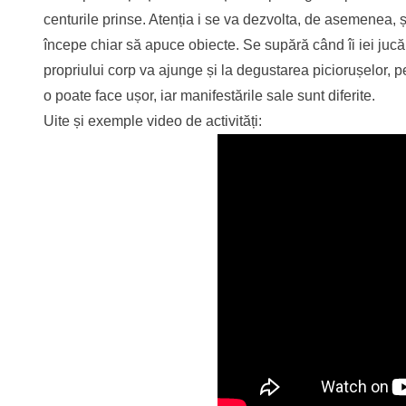
centurile prinse. Atenția i se va dezvolta, de asemenea, și v
începe chiar să apuce obiecte. Se supără când îi iei jucăr
propriului corp va ajunge și la degustarea piciorușelor, pe 
o poate face ușor, iar manifestările sale sunt diferite.
Uite și exemple video de activități: