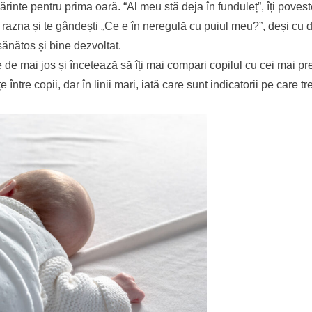
părinte pentru prima oară. “Al meu stă deja în funduleț”, îți poves
 razna și te gândești „Ce e în neregulă cu puiul meu?”, deși cu d
sănătos și bine dezvoltat.
e de mai jos și încetează să îți mai compari copilul cu cei mai pr
tre copii, dar în linii mari, iată care sunt indicatorii pe care tre