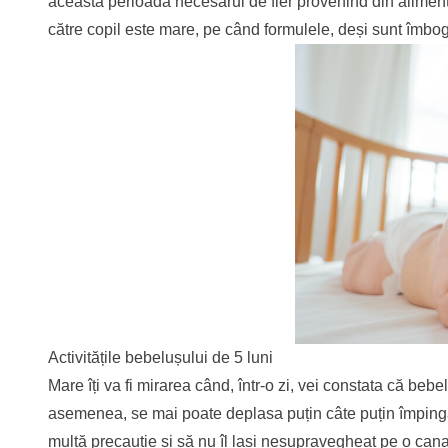
această perioadă necesarul de fier provenind din alimenta
către copil este mare, pe când formulele, deși sunt îmbogăț
Activitățile bebelușului de 5 luni
Mare îți va fi mirarea când, într-o zi, vei constata că bebe
asemenea, se mai poate deplasa puțin câte puțin împingâ
multă precauție și să nu îl lași nesupravegheat pe o canap