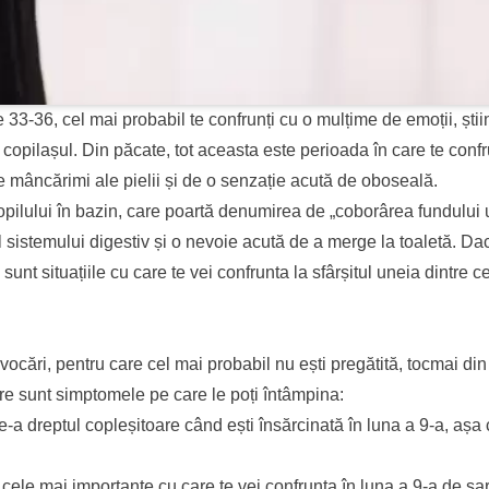
 33-36, cel mai probabil te confrunți cu o mulțime de emoții, ști
t copilașul. Din păcate, tot aceasta este perioada în care te confr
 de mâncărimi ale pielii și de o senzație acută de oboseală.
opilului în bazin, care poartă denumirea de „coborârea fundului u
l sistemului digestiv și o nevoie acută de a merge la toaletă. Dac
sunt situațiile cu care te vei confrunta la sfârșitul uneia dintre c
ocări, pentru care cel mai probabil nu ești pregătită, tocmai din
are sunt simptomele pe care le poți întâmpina:
e-a dreptul copleșitoare când ești însărcinată în luna a 9-a, așa 
cele mai importante cu care te vei confrunta în luna a 9-a de sa