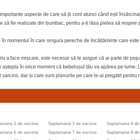
portante aspecte de care să ții cont atunci când ești însărcinată
e să fie realizate din bumbac, pentru a-ți lăsa pielea să respire ș
i în momentul în care singura pereche de încălțăminte care este 
ru a face mișcare, este necesar să te asiguri că ai parte de pop
oți aștepta în orice moment că bebelușul tău va apărea pe lume.
l sarcinii, dar și care sunt planurile pe care le-ai pregătit pentr
amana 2 de sarcina
Saptamana 3 de sarcina
Saptamana 4 de 
amana 6 de sarcina
Saptamana 7 de sarcina
Saptamana 8 de 