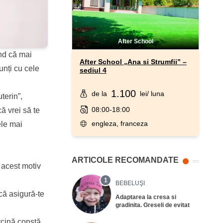
After School
ind că mai
After School „Ana si Strumfii” –
unți cu cele
sediul 4
1.100
de la
lei
/ luna
terin”,
08:00-18:00
ă vrei să te
engleza, franceza
ele mai
ARTICOLE RECOMANDATE
 acest motiv
1
BEBELUŞI
că asigură-te
Adaptarea la cresa si
gradinita. Greseli de evitat
rcină constă