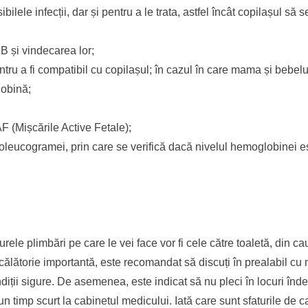
lele infecții, dar și pentru a le trata, astfel încât copilașul să 
 B și vindecarea lor;
entru a fi compatibil cu copilașul; în cazul în care mama și bebe
lobină;
F (Mișcările Active Fetale);
emoleucogramei, prin care se verifică dacă nivelul hemoglobinei e
urele plimbări pe care le vei face vor fi cele către toaletă, din c
 călătorie importantă, este recomandat să discuți în prealabil cu
diții sigure. De asemenea, este indicat să nu pleci în locuri înde
un timp scurt la cabinetul medicului. Iată care sunt sfaturile de c