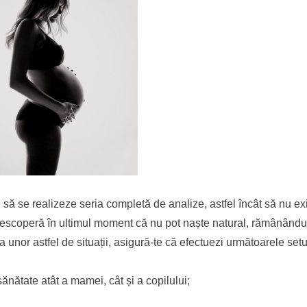
să se realizeze seria completă de analize, astfel încât să nu exi
 descoperă în ultimul moment că nu pot naște natural, rămânându
a unor astfel de situații, asigură-te că efectuezi următoarele setu
sănătate atât a mamei, cât și a copilului;