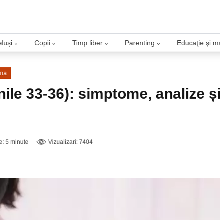
luşi
Copii
Timp liber
Parenting
Educaţie şi m
›
›
›
›
ina
ile 33-36): simptome, analize ș
re: 5 minute
Vizualizari: 7404