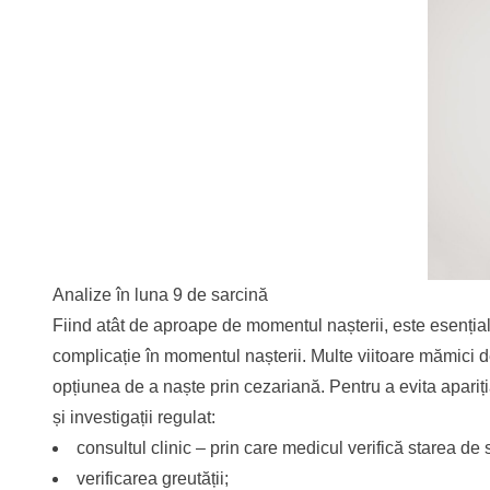
Analize în luna 9 de sarcină
Fiind atât de aproape de momentul nașterii, este esențial 
complicație în momentul nașterii. Multe viitoare mămici
opțiunea de a naște prin cezariană. Pentru a evita apariți
și investigații regulat:
consultul clinic – prin care medicul verifică starea de 
verificarea greutății;