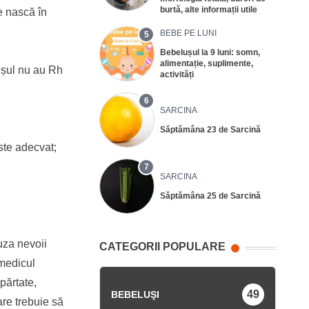
burtă, alte informații utile
se nască în
BEBE PE LUNI
5
Bebelușul la 9 luni: somn,
alimentație, suplimente,
lușul nu au Rh
activități
6
SARCINA
Săptămâna 23 de Sarcină
ste adecvat;
7
SARCINA
Săptămâna 25 de Sarcină
auza nevoii
CATEGORII POPULARE
 medicul
părtate,
49
BEBELUŞI
are trebuie să