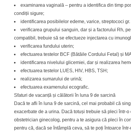
examinarea vaginală – pentru a identifica din timp posibi
condiții sigure;
identificarea posibilelor edeme, varice, streptococi gr.
verificarea grupului sanguin, dar și a factorului Rh, p
compatibil, trebuie să se efectueze injectarea cu imunog
verificarea fundului uterin;
efectuarea testelor BCF (Bătăile Cordului Fetal) și MA
identificarea nivelului glicemiei, dar și realizarea h
efectuarea testelor LUES, HIV, HBS, TSH;
realizarea sumarului de urină;
efectuarea examenului ecografic.
Sfaturi de vacanță și călătorii în luna 9 de sarcină
Dacă te afli în luna 9 de sarcină, cel mai probabil că sing
exacerbate de a urina. Dacă totuși trebuie să pleci într-o
obstetrician ginecolog, pentru a te asigura că pleci în con
pentru că, dacă se întâmplă ceva, să te poți întoarce într-