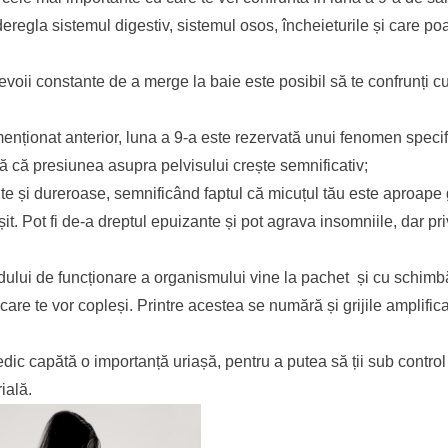
 deregla sistemul digestiv, sistemul osos, încheieturile și care p
 nevoii constante de a merge la baie este posibil să te confrunți c
menționat anterior, luna a 9-a este rezervată unui fenomen specif
ă că presiunea asupra pelvisului crește semnificativ;
ente și dureroase, semnificând faptul că micuțul tău este aproape
t. Pot fi de-a dreptul epuizante și pot agrava insomniile, dar pr
odului de funcționare a organismului vine la pachet și cu schimb
re te vor copleși. Printre acestea se numără și grijile amplifica
edic capătă o importanță uriașă, pentru a putea să ții sub control
ială.