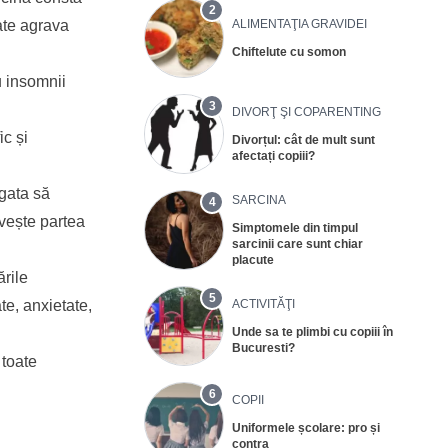
2
ALIMENTAŢIA GRAVIDEI
oate agrava
Chiftelute cu somon
u insomnii
3
DIVORŢ ŞI COPARENTING
ic și
Divorțul: cât de mult sunt
afectați copiii?
 gata să
SARCINA
4
ivește partea
Simptomele din timpul
sarcinii care sunt chiar
placute
ările
5
ACTIVITĂŢI
te, anxietate,
Unde sa te plimbi cu copiii în
Bucuresti?
 toate
6
COPII
Uniformele școlare: pro și
contra