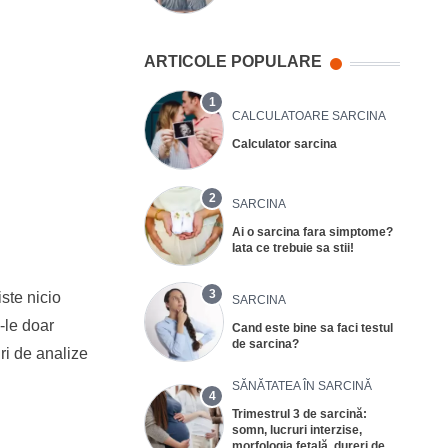
ARTICOLE POPULARE
1
CALCULATOARE SARCINA
Calculator sarcina
2
SARCINA
Ai o sarcina fara simptome?
Iata ce trebuie sa stii!
3
ste nicio
SARCINA
-le doar
Cand este bine sa faci testul
de sarcina?
ri de analize
SĂNĂTATEA ÎN SARCINĂ
4
Trimestrul 3 de sarcină:
somn, lucruri interzise,
morfologia fetală, dureri de