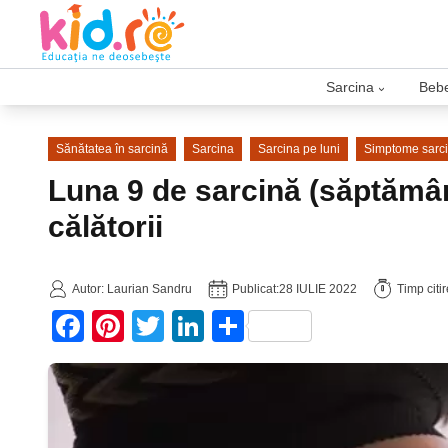
Sarcina
Bebe
›
Sănătatea în sarcină
Sarcina
Sarcina pe luni
Simptome sarc
Luna 9 de sarcină (săptămân
călătorii
Autor: Laurian Sandru
Publicat:
28 IULIE 2022
Timp citi
Facebook
Pinterest
Twitter
LinkedIn
Partajează