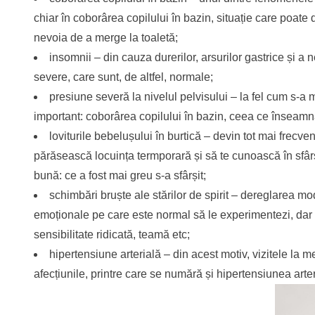
chiar în coborârea copilului în bazin, situație care poate
nevoia de a merge la toaletă;
insomnii – din cauza durerilor, arsurilor gastrice și a
severe, care sunt, de altfel, normale;
presiune severă la nivelul pelvisului – la fel cum s-a 
important: coborârea copilului în bazin, ceea ce înseamn
loviturile bebelușului în burtică – devin tot mai frecv
părăsească locuința termporară și să te cunoască în sfârși
bună: ce a fost mai greu s-a sfârșit;
schimbări bruște ale stărilor de spirit – dereglarea m
emoționale pe care este normal să le experimentezi, dar ca
sensibilitate ridicată, teamă etc;
hipertensiune arterială – din acest motiv, vizitele la m
afecțiunile, printre care se numără și hipertensiunea arter