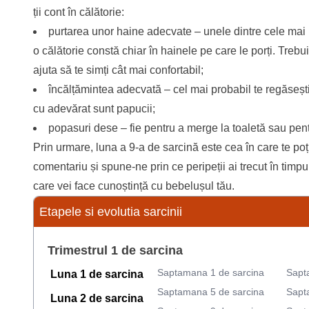
ții cont în călătorie:
purtarea unor haine adecvate – unele dintre cele mai im
o călătorie constă chiar în hainele pe care le porți. Trebui
ajuta să te simți cât mai confortabil;
încălțămintea adecvată – cel mai probabil te regăseșt
cu adevărat sunt papucii;
popasuri dese – fie pentru a merge la toaletă sau pent
Prin urmare, luna a 9-a de sarcină este cea în care te p
comentariu și spune-ne prin ce peripeții ai trecut în timpu
care vei face cunoștință cu bebelușul tău.
Etapele si evolutia sarcinii
Trimestrul 1 de sarcina
Saptamana 1 de sarcina
Sapt
Luna 1 de sarcina
Saptamana 5 de sarcina
Sapt
Luna 2 de sarcina