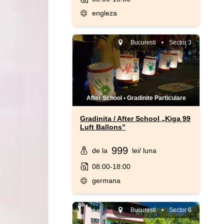
engleza
Bucuresti
•
Sector 3
After School
•
Gradinite Particulare
Gradinita / After School „Kiga 99
Luft Ballons”
999
de la
lei
/ luna
08:00-18:00
germana
Bucuresti
•
Sector 6