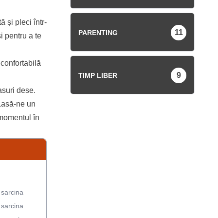
 și pleci într-
11
PARENTING
i pentru a te
confortabilă
9
TIMP LIBER
asuri dese.
 Lasă-ne un
u momentul în
sarcina
sarcina