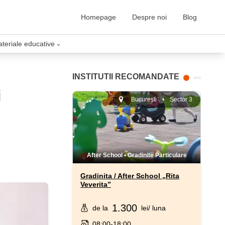
Homepage
Despre noi
Blog
ateriale educative
›
INSTITUTII RECOMANDATE
i
Bucuresti
•
Sector 3
After School
•
Gradinite Particulare
Gradinita / After School „Rita
Veverita”
1.300
de la
lei
/ luna
08:00-18:00