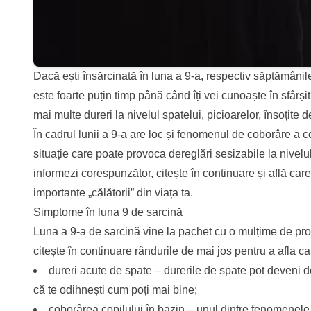
Dacă ești însărcinată în luna a 9-a, respectiv săptămânile
este foarte puțin timp până când îți vei cunoaște în sfârși
mai multe dureri la nivelul spatelui, picioarelor, însoțite
În cadrul lunii a 9-a are loc și fenomenul de coborâre a c
situație care poate provoca dereglări sesizabile la nivelu
informezi corespunzător, citește în continuare și află care 
importante „călătorii” din viața ta.
Simptome în luna 9 de sarcină
Luna a 9-a de sarcină vine la pachet cu o mulțime de prov
citește în continuare rândurile de mai jos pentru a afla c
dureri acute de spate – durerile de spate pot deveni d
că te odihnești cum poți mai bine;
coborârea copilului în bazin – unul dintre fenomenele 