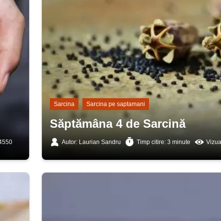
Sarcina
Sarcina pe saptamani
Săptămâna 4 de Sarcină
 4550
Autor: Laurian Sandru
Timp citire: 3 minute
Vizua