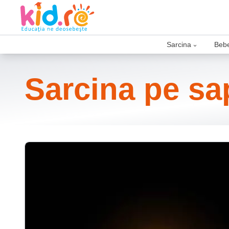
Sarcina
Bebe
›
Sarcina pe s