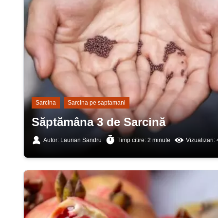
Sarcina
Sarcina pe saptamani
Săptămâna 3 de Sarcină
Autor: Laurian Sandru
Timp citire: 2 minute
Vizualizari: