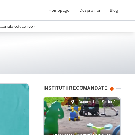
Homepage
Despre noi
Blog
ateriale educative
›
INSTITUTII RECOMANDATE
Bucuresti
•
Sector 3