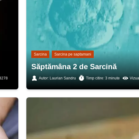
Sarcina
Sarcina pe saptamani
Săptămâna 2 de Sarcină
 3278
Autor: Laurian Sandru
Timp citire: 3 minute
Vizua