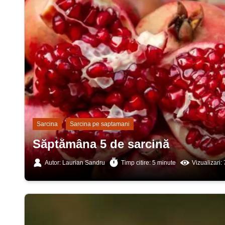
Sarcina
Sarcina pe saptamani
Săptămâna 5 de sarcină
Autor: Laurian Sandru
Timp citire: 5 minute
Vizualizari: