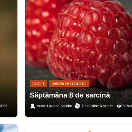
Sarcina
Sarcina pe saptamani
Săptămâna 8 de sarcină
 6096
Autor: Laurian Sandru
Timp citire: 6 minute
Vizua