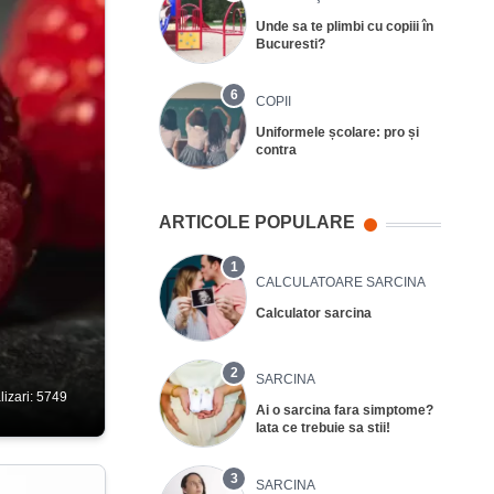
Unde sa te plimbi cu copiii în
Bucuresti?
6
COPII
Uniformele școlare: pro și
contra
ARTICOLE POPULARE
1
CALCULATOARE SARCINA
Calculator sarcina
2
SARCINA
lizari: 5749
Ai o sarcina fara simptome?
Iata ce trebuie sa stii!
3
SARCINA