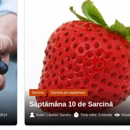
Sarcina
Sarcina pe saptamani
Săptămâna 10 de Sarcină
 5814
Autor: Laurian Sandru
Timp citire: 5 minute
Vizua