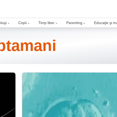
luşi
Copii
Timp liber
Parenting
Educaţie şi m
›
›
›
›
aptamani