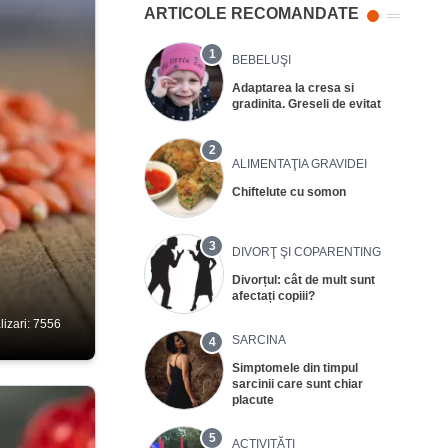
ARTICOLE RECOMANDATE
1
BEBELUŞI
Adaptarea la cresa si
gradinita. Greseli de evitat
2
ALIMENTAŢIA GRAVIDEI
Chiftelute cu somon
3
DIVORŢ ŞI COPARENTING
Divorțul: cât de mult sunt
afectați copiii?
lizari: 7556
SARCINA
4
Simptomele din timpul
sarcinii care sunt chiar
placute
5
ACTIVITĂŢI