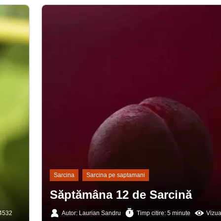
Sarcina
Sarcina pe saptamani
Săptămâna 12 de Sarcină
 4532
Autor: Laurian Sandru
Timp citire: 5 minute
Vizua