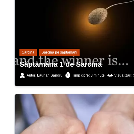
Sarcina
Sarcina pe saptamani
Săptămâna 1 de Sarcină
Autor: Laurian Sandru
Timp citire: 3 minute
Vizualizari: