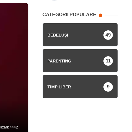
CATEGORII POPULARE
49
BEBELUŞI
11
PARENTING
9
TIMP LIBER
lizari: 4442