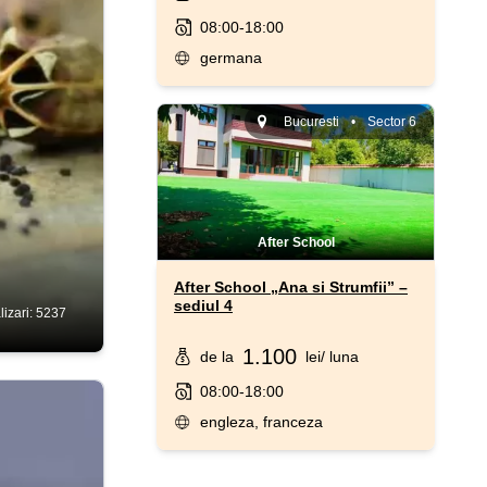
08:00-18:00
germana
Bucuresti
•
Sector 6
After School
After School „Ana si Strumfii” –
sediul 4
lizari: 5237
1.100
de la
lei
/ luna
08:00-18:00
engleza, franceza