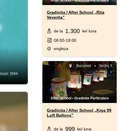
After School
•
Gradinite Particulare
Gradinita / After School „Rita
Veverita”
1.300
de la
lei
/ luna
08:00-18:00
engleza
Bucuresti
•
Sector 3
lizari: 3584
After School
•
Gradinite Particulare
Gradinita / After School „Kiga 99
Luft Ballons”
999
de la
lei
/ luna