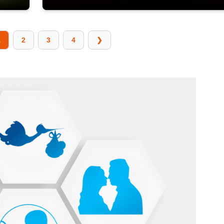
1
2
3
4
❯