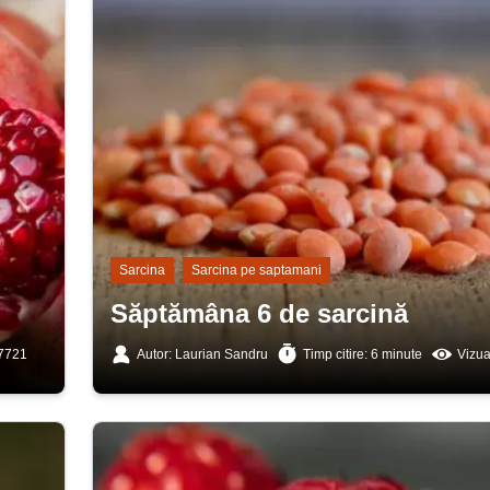
Sarcina
Sarcina pe saptamani
Săptămâna 6 de sarcină
 7721
Autor: Laurian Sandru
Timp citire: 6 minute
Vizua