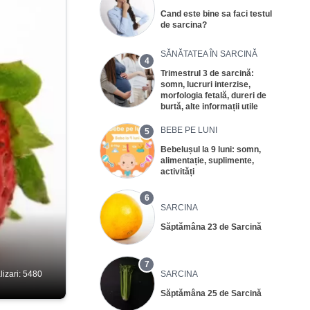
Cand este bine sa faci testul
de sarcina?
SĂNĂTATEA ÎN SARCINĂ
4
Trimestrul 3 de sarcină:
somn, lucruri interzise,
morfologia fetală, dureri de
burtă, alte informații utile
BEBE PE LUNI
5
Bebelușul la 9 luni: somn,
alimentație, suplimente,
activități
6
SARCINA
Săptămâna 23 de Sarcină
7
lizari: 5480
SARCINA
Săptămâna 25 de Sarcină