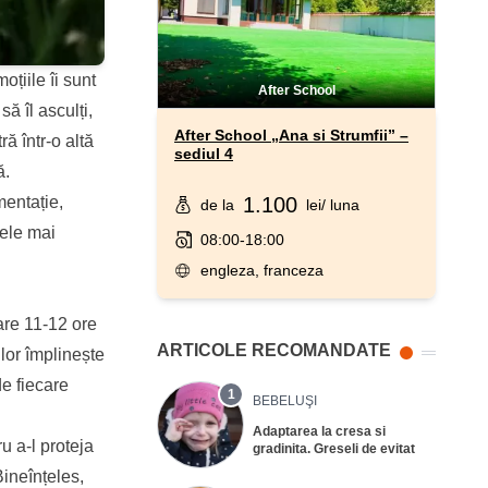
țiile îi sunt
After School
să îl asculți,
After School „Ana si Strumfii” –
ă într-o altă
sediul 4
ă.
1.100
mentație,
de la
lei
/ luna
cele mai
08:00-18:00
engleza, franceza
are 11-12 ore
ARTICOLE RECOMANDATE
 lor împlinește
de fiecare
1
BEBELUŞI
Adaptarea la cresa si
u a-l proteja
gradinita. Greseli de evitat
Bineînțeles,