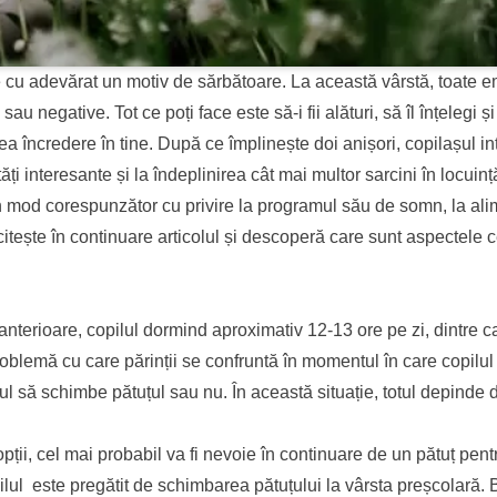
e cu adevărat un motiv de sărbătoare. La această vârstă, toate emo
u negative. Tot ce poți face este să-i fii alături, să îl înțelegi și 
ea încredere în tine. După ce împlinește doi anișori, copilașul intr
tăți interesante și la îndeplinirea cât mai multor sarcini în locuinț
 în mod corespunzător cu privire la programul său de somn, la ali
 citește în continuare articolul și descoperă care sunt aspectele 
anterioare, copilul dormind aproximativ 12-13 ore pe zi, dintre c
roblemă cu care părinții se confruntă în momentul în care copilul
ul să schimbe pătuțul sau nu. În această situație, totul depinde 
pții, cel mai probabil va fi nevoie în continuare de un pătuț pentr
ilul este pregătit de schimbarea pătuțului la vârsta preșcolară. 