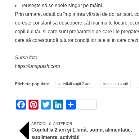
reușește să se spele singur pe mâini.
Prin urmare, odată cu împlinirea vârstei de doi anișori, co
dorește constant să descopere cât mai multe locuri, jocuri
copilului tău și care sunt preparatele pe care i le pregăte
care să corespundă tuturor condițiilor tale și în care crezi
Sursa foto:
https://unsplash.com
Etichete populare:
activitati copii 2 ani
imunitate copii
Facebook
Pinterest
Twitter
LinkedIn
Partajează
ARTICOLUL ANTERIOR
Copilul la 2 ani și 1 lună: somn, alimentație,
suplimente, activități