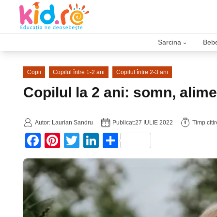
Sarcina
Bebe
›
Copii
Copilul între 1-2 ani
Copilul între 2-3 ani
Copilul la 2 ani: somn, alime
Autor: Laurian Sandru
Publicat:
27 IULIE 2022
Timp citi
Facebook
Pinterest
Twitter
LinkedIn
Partajează