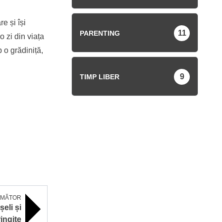
e și își
11
PARENTING
o zi din viața
 o grădiniță,
9
TIMP LIBER
RMĂTOR
eli și
ringite