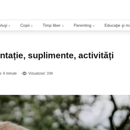
luşi
Copii
Timp liber
Parenting
Educaţie şi m
›
›
›
›
ntație, suplimente, activități
re: 6 minute
Vizualizari: 339