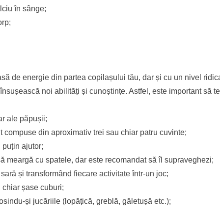
lciu în sânge;
orp;
ă de energie din partea copilașului tău, dar și cu un nivel ridic
nsușească noi abilități și cunoștințe. Astfel, este important să te
r ale păpușii;
nt compuse din aproximativ trei sau chiar patru cuvinte;
puțin ajutor;
să meargă cu spatele, dar este recomandat să îl supraveghezi;
ară și transformând fiecare activitate într-un joc;
 chiar șase cuburi;
sindu-și jucăriile (lopățică, greblă, găletușă etc.);