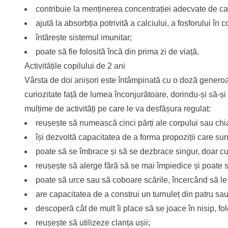
contribuie la menținerea concentrației adecvate de ca
ajută la absorbția potrivită a calciului, a fosforului în c
întărește sistemul imunitar;
poate să fie folosită încă din prima zi de viață.
Activitățile copilului de 2 ani
Vârsta de doi anișori este întâmpinată cu o doză generoas
curiozitate față de lumea înconjurătoare, dorindu-și să-și î
mulțime de activități pe care le va desfășura regulat:
reușește să numească cinci părți ale corpului sau chia
își dezvoltă capacitatea de a forma propoziții care su
poate să se îmbrace și să se dezbrace singur, doar cu 
reușește să alerge fără să se mai împiedice și poate 
poate să urce sau să coboare scările, încercând să le s
are capacitatea de a construi un turnuleț din patru sau
descoperă cât de mult îi place să se joace în nisip, folo
reușește să utilizeze clanța ușii;