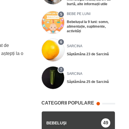
burtă, alte informații utile
BEBE PE LUNI
5
Bebelușul la 9 luni: somn,
alimentație, suplimente,
activități
6
at de
SARCINA
 aștepți la o
Săptămâna 23 de Sarcină
7
SARCINA
Săptămâna 25 de Sarcină
CATEGORII POPULARE
49
BEBELUŞI