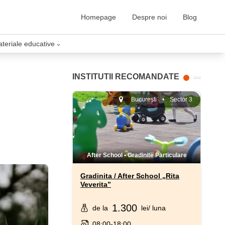
Homepage
Despre noi
Blog
ateriale educative
›
INSTITUTII RECOMANDATE
Bucuresti
•
Sector 3
After School
•
Gradinite Particulare
Gradinita / After School „Rita
Veverita”
1.300
de la
lei
/ luna
08:00-18:00