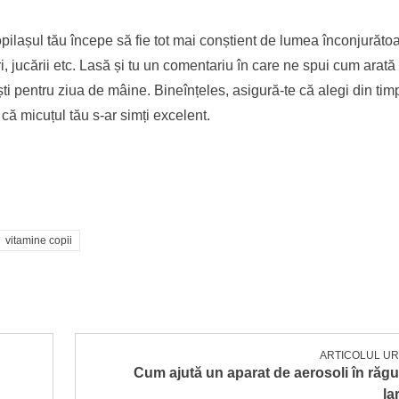
pilașul tău începe să fie tot mai conștient de lumea înconjurătoar
, jucării etc. Lasă și tu un comentariu în care ne spui cum arată 
ști pentru ziua de mâine. Bineînțeles, asigură-te că alegi din timp
 că micuțul tău s-ar simți excelent.
vitamine copii
ARTICOLUL U
Cum ajută un aparat de aerosoli în răguș
la