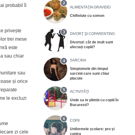
2
ai probabil îi
ALIMENTAŢIA GRAVIDEI
Chiftelute cu somon
ce privește
3
DIVORŢ ŞI COPARENTING
elor trei mese
Divorțul: cât de mult sunt
afectați copiii?
omră este
ua sau chiar
SARCINA
4
Simptomele din timpul
imunitare sau
sarcinii care sunt chiar
placute
zoase și orice
preparate
5
ACTIVITĂŢI
ne le excluzi
Unde sa te plimbi cu copiii în
Bucuresti?
6
COPII
sume
Uniformele școlare: pro și
iecare zi cele
contra