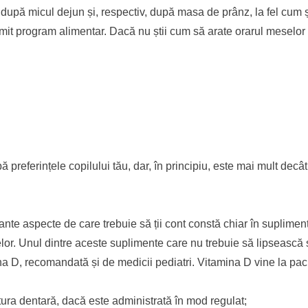
e după micul dejun și, respectiv, după masa de prânz, la fel cum ș
mit program alimentar. Dacă nu știi cum să arate orarul meselor 
 preferințele copilului tău, dar, în principiu, este mai mult decât
ante aspecte de care trebuie să ții cont constă chiar în suplimen
lor. Unul dintre aceste suplimente care nu trebuie să lipsească 
mina D, recomandată și de medicii pediatri. Vitamina D vine la pac
tura dentară, dacă este administrată în mod regulat;