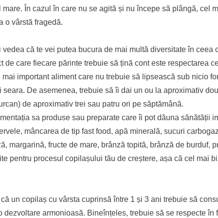
el mare. În cazul în care nu se agită și nu începe să plângă, cel m
a o vârstă fragedă.
ei vedea că te vei putea bucura de mai multă diversitate în ceea 
ct de care fiecare părinte trebuie să țină cont este respectarea c
cel mai important aliment care nu trebuie să lipsească sub nicio f
 și seara. De asemenea, trebuie să îi dai un ou la aproximativ do
 curcan) de aproximativ trei sau patru ori pe săptămână.
alimentația sa produse sau preparate care îi pot dăuna sănătății 
nservele, mâncarea de tip fast food, apă minerală, sucuri carboga
eză, margarină, fructe de mare, brânză topită, brânză de burduf, 
te pentru procesul copilașului tău de creștere, așa că cel mai bi
l că un copilaș cu vârsta cuprinsă între 1 și 3 ani trebuie să con
ezvoltare armonioasă. Bineînțeles, trebuie să se respecte în f