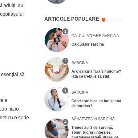
i adulții au
copilașului
ARTICOLE POPULARE
1
CALCULATOARE SARCINA
Calculator sarcina
2
SARCINA
Ai o sarcina fara simptome?
 esențial să
Iata ce trebuie sa stii!
3
SARCINA
tele
Cand este bine sa faci testul
de sarcina?
sub nicio
het cu o serie
SĂNĂTATEA ÎN SARCINĂ
4
Trimestrul 3 de sarcină:
somn, lucruri interzise,
morfologia fetală, dureri de