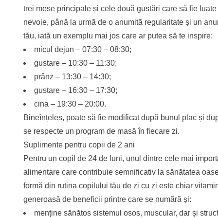
trei mese principale și cele două gustări care să fie luat
nevoie, până la urmă de o anumită regularitate și un anu
tău, iată un exemplu mai jos care ar putea să te inspire:
micul dejun – 07:30 – 08:30;
gustare – 10:30 – 11:30;
prânz – 13:30 – 14:30;
gustare – 16:30 – 17:30;
cina – 19:30 – 20:00.
Bineînțeles, poate să fie modificat după bunul plac și după
se respecte un program de masă în fiecare zi.
Suplimente pentru copii de 2 ani
Pentru un copil de 24 de luni, unul dintre cele mai import
alimentare care contribuie semnificativ la sănătatea oase
formă din rutina copilului tău de zi cu zi este chiar vita
generoasă de beneficii printre care se numără și:
menține sănătos sistemul osos, muscular, dar și struc