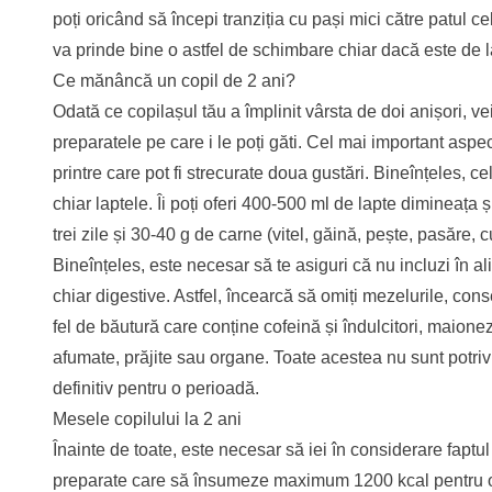
poți oricând să începi tranziția cu pași mici către patul c
va prinde bine o astfel de schimbare chiar dacă este de l
Ce mănâncă un copil de 2 ani?
Odată ce copilașul tău a împlinit vârsta de doi anișori, v
preparatele pe care i le poți găti. Cel mai important aspe
printre care pot fi strecurate doua gustări. Bineînțeles, 
chiar laptele. Îi poți oferi 400-500 ml de lapte dimineața
trei zile și 30-40 g de carne (vitel, găină, pește, pasăre,
Bineînțeles, este necesar să te asiguri că nu incluzi în 
chiar digestive. Astfel, încearcă să omiți mezelurile, co
fel de băutură care conține cofeină și îndulcitori, maion
afumate, prăjite sau organe. Toate acestea nu sunt potrivi
definitiv pentru o perioadă.
Mesele copilului la 2 ani
Înainte de toate, este necesar să iei în considerare faptu
preparate care să însumeze maximum 1200 kcal pentru o d