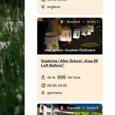
engleza
Bucuresti
•
Sector 3
After School
•
Gradinite Particulare
Gradinita / After School „Kiga 99
Luft Ballons”
999
de la
lei
/ luna
08:00-18:00
germana
Bucuresti
•
Sector 6