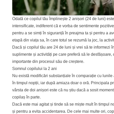
Odată ce copilul tău împlinește 2 anișori (24 de luni) est
intensificate, indiferent că e vorba de sentimente pozitive sa
pentru a se simți în siguranță în preajma ta și pentru a av
etapă din viața sa, în care totul se rezumă la joc, la activi
Dacă și copilul tău are 24 de luni și vrei să te informezi
suplimente și activități pe care preferă să le desfășoare,
importante din procesul său de creștere.
Somnul copilului la 2 ani
Nu există modificări substanțiale în comparație cu lunile 
în timpul nopții, iar după amiaza doar o oră. Principala p
vârsta de doi anișori este că nu știu dacă a sosit moment
copilaș în parte.
Dacă este mai agitat și tinde să se miște mult în timpul no
și pentru a evita accidentarea. De cele mai multe ori, cop