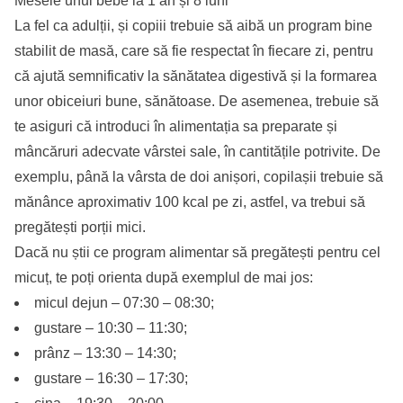
Mesele unui bebe la 1 an și 8 luni
La fel ca adulții, și copiii trebuie să aibă un program bine
stabilit de masă, care să fie respectat în fiecare zi, pentru
că ajută semnificativ la sănătatea digestivă și la formarea
unor obiceiuri bune, sănătoase. De asemenea, trebuie să
te asiguri că introduci în alimentația sa preparate și
mâncăruri adecvate vârstei sale, în cantitățile potrivite. De
exemplu, până la vârsta de doi anișori, copilașii trebuie să
mănânce aproximativ 100 kcal pe zi, astfel, va trebui să
pregătești porții mici.
Dacă nu știi ce program alimentar să pregătești pentru cel
micuț, te poți orienta după exemplul de mai jos:
micul dejun – 07:30 – 08:30;
gustare – 10:30 – 11:30;
prânz – 13:30 – 14:30;
gustare – 16:30 – 17:30;