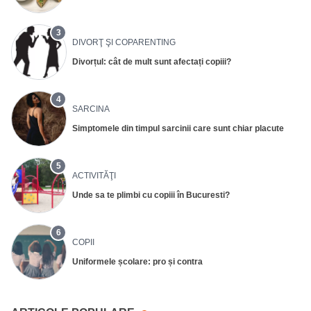
3
DIVORŢ ŞI COPARENTING
Divorțul: cât de mult sunt afectați copiii?
4
SARCINA
Simptomele din timpul sarcinii care sunt chiar placute
5
ACTIVITĂŢI
Unde sa te plimbi cu copiii în Bucuresti?
6
COPII
Uniformele școlare: pro și contra