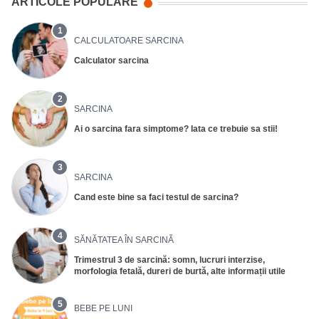
ARTICOLE POPULARE
1
CALCULATOARE SARCINA
Calculator sarcina
2
SARCINA
Ai o sarcina fara simptome? Iata ce trebuie sa stii!
3
SARCINA
Cand este bine sa faci testul de sarcina?
4
SĂNĂTATEA ÎN SARCINĂ
Trimestrul 3 de sarcină: somn, lucruri interzise,
morfologia fetală, dureri de burtă, alte informații utile
5
BEBE PE LUNI