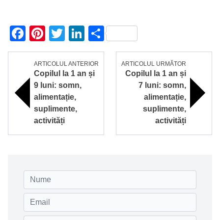
Facebook
Pinterest
Twitter
LinkedIn
Partajează
ARTICOLUL ANTERIOR
ARTICOLUL URMĂTOR
Copilul la 1 an și
Copilul la 1 an și
9 luni: somn,
7 luni: somn,
alimentație,
alimentație,
suplimente,
suplimente,
activități
activități