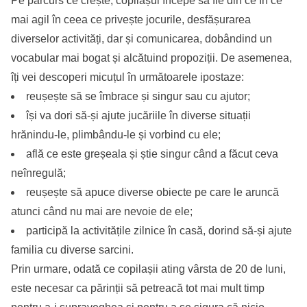
Pe parcurs ce crește, copilașul începe să fie din ce în ce
mai agil în ceea ce privește jocurile, desfășurarea
diverselor activități, dar și comunicarea, dobândind un
vocabular mai bogat și alcătuind propoziții. De asemenea,
îți vei descoperi micuțul în următoarele ipostaze:
reușește să se îmbrace și singur sau cu ajutor;
își va dori să-și ajute jucăriile în diverse situații
hrănindu-le, plimbându-le și vorbind cu ele;
află ce este greșeala și știe singur când a făcut ceva
neînregulă;
reușește să apuce diverse obiecte pe care le aruncă
atunci când nu mai are nevoie de ele;
participă la activitățile zilnice în casă, dorind să-și ajute
familia cu diverse sarcini.
Prin urmare, odată ce copilașii ating vârsta de 20 de luni,
este necesar ca părinții să petreacă tot mai mult timp