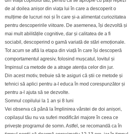
din viața copilului tău, pentru că se apropie cu pași repezi
de al doilea anișor din viața lui în care a descoperit o
mulțime de lucruri noi și în care și-a alimentat curiozitatea
pentru descoperirile viitoare. De asemenea, își dezvoltă și
mai mult abilitățile cognitive, dar și calitatea de a fi
sociabil, descoperind o gamă variată de stări emoționale.
Tot acum se află la etapa din viață în care își descoperă
comportamentul agresiv, folosind mușcatul, lovitul și
împinsul ca metode de a atrage atenția celor din jur.
Din acest motiv, trebuie să te asiguri că știi ce metode și
tehnici să aplici pentru a-l educa în mod corespunzător și
pentru a-l ajuta să se dezvolte.
Somnul copilului la 1 an și 8 luni
Vei observa că până la împlinirea vârstei de doi anișori,
copilașul tău nu va suferi modificări majore în ceea ce
privește programul de somn. Astfel, se recomandă ca în