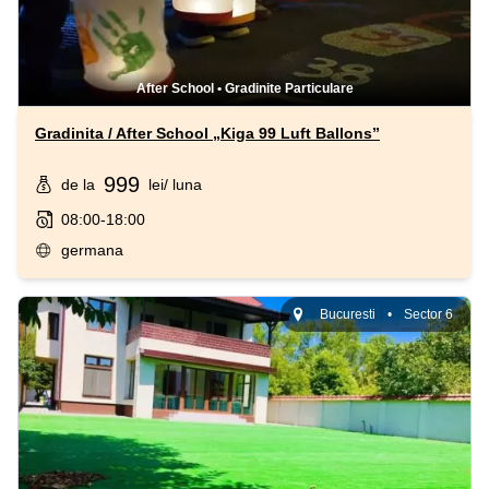
After School
•
Gradinite Particulare
Gradinita / After School „Kiga 99 Luft Ballons”
999
de la
lei
/ luna
08:00-18:00
germana
Bucuresti
•
Sector 6