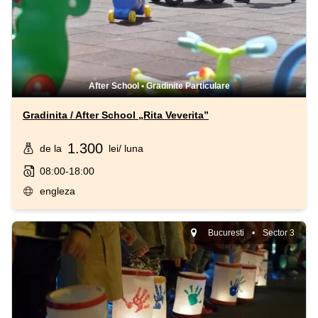
After School
•
Gradinite Particulare
Gradinita / After School „Rita Veverita”
1.300
de la
lei
/ luna
08:00-18:00
engleza
Bucuresti
•
Sector 3