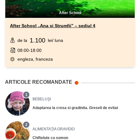
After School
After School „Ana si Strumfii” – sediul 4
1.100
de la
lei
/ luna
08:00-18:00
engleza, franceza
ARTICOLE RECOMANDATE
1
BEBELUŞI
Adaptarea la cresa si gradinita. Greseli de evitat
2
ALIMENTAŢIA GRAVIDEI
Chiftelute cu somon