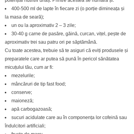
potențial nutritiv uriaș. Printre acestea se numără și:
400-500 ml de lapte în fiecare zi (o porție dimineața și
la masa de seară);
un ou la aproximativ 2 – 3 zile;
30-40 g carne de pasăre, găină, curcan, vițel, pește de
aproximativ trei sau patru ori pe săptămână.
Cu toate acestea, trebuie să te asiguri că eviți produsele și
preparatele care ar putea să pună în pericol sănătatea
micuțului tău, cum ar fi:
mezelurile;
mâncăruri de tip fast food;
conserve;
maioneză;
apă carbogazoasă;
sucuri acidulate care au în componența lor cofeină sau
îndulcitori artificiali;