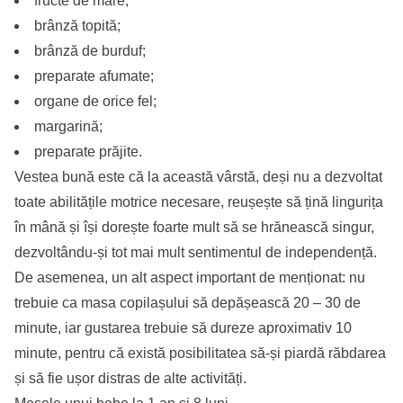
fructe de mare;
brânză topită;
brânză de burduf;
preparate afumate;
organe de orice fel;
margarină;
preparate prăjite.
Vestea bună este că la această vârstă, deși nu a dezvoltat
toate abilitățile motrice necesare, reușește să țină lingurița
în mână și își dorește foarte mult să se hrănească singur,
dezvoltându-și tot mai mult sentimentul de independență.
De asemenea, un alt aspect important de menționat: nu
trebuie ca masa copilașului să depășească 20 – 30 de
minute, iar gustarea trebuie să dureze aproximativ 10
minute, pentru că există posibilitatea să-și piardă răbdarea
și să fie ușor distras de alte activități.