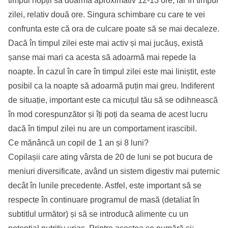
timpul nopții să doarmă aproximativ 12-13 ore, iar în timpul
zilei, relativ două ore. Singura schimbare cu care te vei
confrunta este că ora de culcare poate să se mai decaleze.
Dacă în timpul zilei este mai activ și mai jucăuș, există
șanse mai mari ca acesta să adoarmă mai repede la
noapte. În cazul în care în timpul zilei este mai liniștit, este
posibil ca la noapte să adoarmă puțin mai greu. Indiferent
de situație, important este ca micuțul tău să se odihnească
în mod corespunzător și îți poți da seama de acest lucru
dacă în timpul zilei nu are un comportament irascibil.
Ce mănâncă un copil de 1 an și 8 luni?
Copilașii care ating vârsta de 20 de luni se pot bucura de
meniuri diversificate, având un sistem digestiv mai puternic
decât în lunile precedente. Astfel, este important să se
respecte în continuare programul de masă (detaliat în
subtitlul următor) și să se introducă alimente cu un