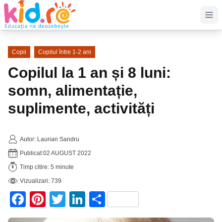
Op
Copii
Copilul între 1-2 ani
Copilul la 1 an și 8 luni:
somn, alimentație,
suplimente, activități
Autor: Laurian Sandru
Publicat:
02 AUGUST 2022
Timp citire: 5 minute
Vizualizari: 739
Facebook
Pinterest
Twitter
LinkedIn
Partajează