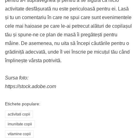
pentru a-i supraveghea și pentru a se sigura că nicio
activitate desfășurată nu este periculoasă pentru ei. Lasă
și tu un comentariu în care ne spui care sunt evenimentele
cele mai haioase pe care le-ai petrecut alături de copilașul
tău și spune-ne ce plan de masă îi pregătești pentru
mâine. De asemenea, nu uita să începi căutările pentru o
grădiniță adecvată, unde îl vei înscrie pe micuțul tău când
împlinește vârsta potrivită.
Sursa foto:
https://stock.adobe.com
Etichete populare:
activitati copii
imunitate copii
vitamine copii