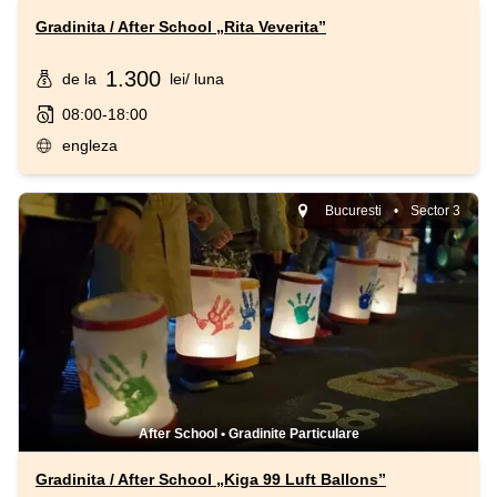
Gradinita / After School „Rita Veverita”
1.300
de la
lei
/ luna
08:00-18:00
engleza
Bucuresti
•
Sector 3
After School
•
Gradinite Particulare
Gradinita / After School „Kiga 99 Luft Ballons”