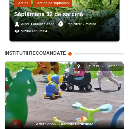
Sarcina
Sarcina pe saptamani
Săptămâna 32 de sarcină
Autor: Laurian Sandru
Timp citire: 7 minute
Vizualizari: 3564
INSTITUTII RECOMANDATE
Bucuresti
•
Sector 3
After School
•
Gradinite Particulare