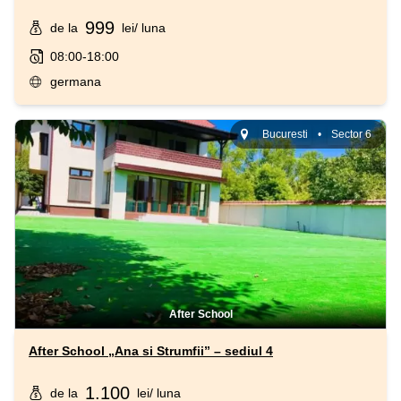
999
de la
lei
/ luna
08:00-18:00
germana
Bucuresti
•
Sector 6
After School
After School „Ana si Strumfii” – sediul 4
1.100
de la
lei
/ luna