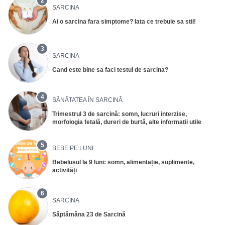
2
SARCINA
Ai o sarcina fara simptome? Iata ce trebuie sa stii!
3
SARCINA
Cand este bine sa faci testul de sarcina?
4
SĂNĂTATEA ÎN SARCINĂ
Trimestrul 3 de sarcină: somn, lucruri interzise,
morfologia fetală, dureri de burtă, alte informații utile
5
BEBE PE LUNI
Bebelușul la 9 luni: somn, alimentație, suplimente,
activități
6
SARCINA
Săptămâna 23 de Sarcină