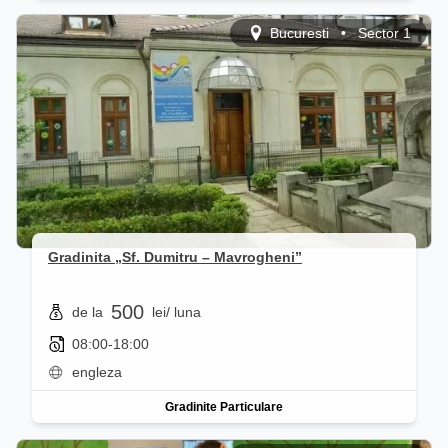
Bucuresti
•
Sector 1
Gradinita „Sf. Dumitru – Mavrogheni”
500
de la
lei
/ luna
08:00-18:00
engleza
Gradinite Particulare