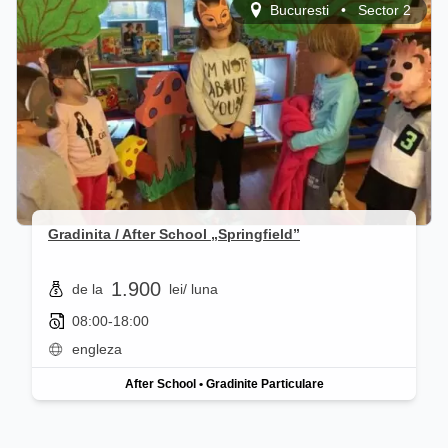
Bucuresti
•
Sector 2
Gradinita / After School „Springfield”
1.900
de la
lei
/ luna
08:00-18:00
engleza
After School
•
Gradinite Particulare