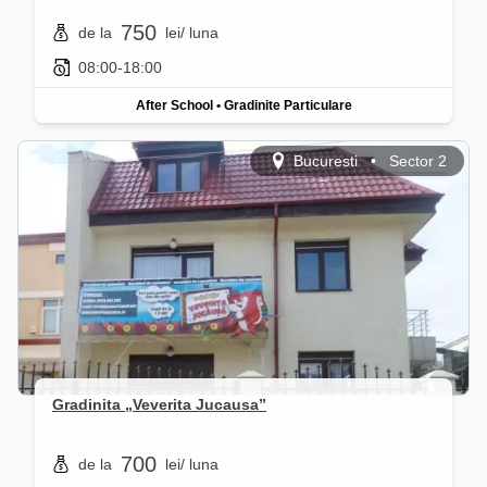
750
de la
lei
/ luna
08:00-18:00
After School
•
Gradinite Particulare
Bucuresti
•
Sector 2
Gradinita „Veverita Jucausa”
700
de la
lei
/ luna