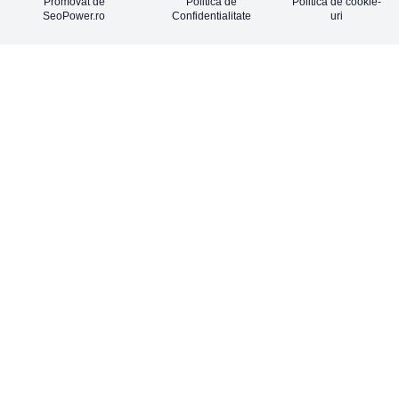
Promovat de
Politica de
Politica de cookie-
SeoPower.ro
Confidentialitate
uri