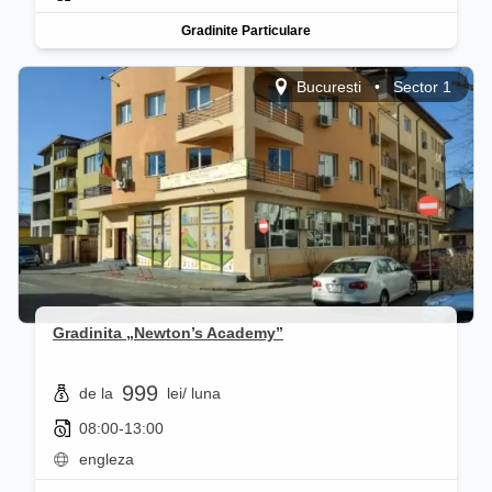
Gradinite Particulare
Bucuresti
•
Sector 1
Gradinita „Newton’s Academy”
999
de la
lei
/ luna
08:00-13:00
engleza