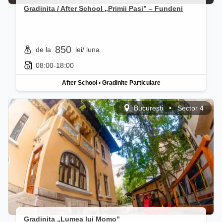
Gradinita / After School „Primii Pasi” – Fundeni
850
de la
lei
/ luna
08:00-18:00
After School
•
Gradinite Particulare
Bucuresti
•
Sector 4
Gradinita „Lumea lui Momo”