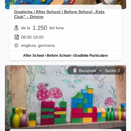
Gradinita / After School / Before School „Kids
Club” – Dristor
1.250
de la
lei
/ luna
08:00-18:00
engleza, germana
After School
•
Before School
•
Gradinite Particulare
Bucuresti
•
Sector 2