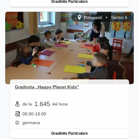
Gradinite Particulare
Bucuresti
•
Sector 6
Gradinita „Happy Planet Kids”
1.645
de la
lei
/ luna
08:00-18:00
germana
Gradinite Particulare