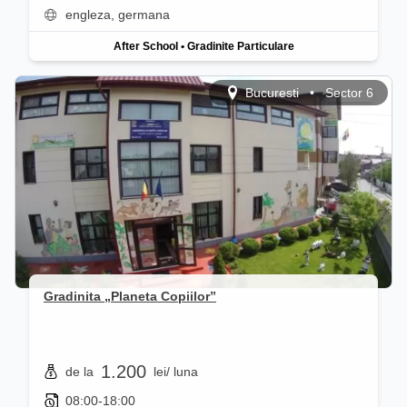
engleza, germana
After School
•
Gradinite Particulare
Bucuresti
•
Sector 6
Gradinita „Planeta Copiilor”
1.200
de la
lei
/ luna
08:00-18:00