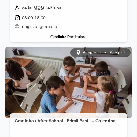
999
de la
lei
/ luna
08:00-18:00
engleza, germana
Gradinite Particulare
Bucuresti
•
Sector 2
Gradinita / After School „Primii Pasi” – Colentina