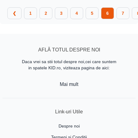
❮
1
2
3
4
5
6
7
AFLĂ TOTUL DESPRE NOI
Daca vrei sa stii totul despre noi,cei care suntem
in spatele KID.ro, viziteaza pagina de aici:
Mai mult
Link-uri Utile
Despre noi
Termeni si Conditii