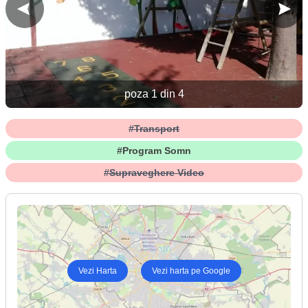
poza 1 din 4
#Transport
#Program Somn
#Supraveghere Video
Vezi Harta
Vezi harta pe Google