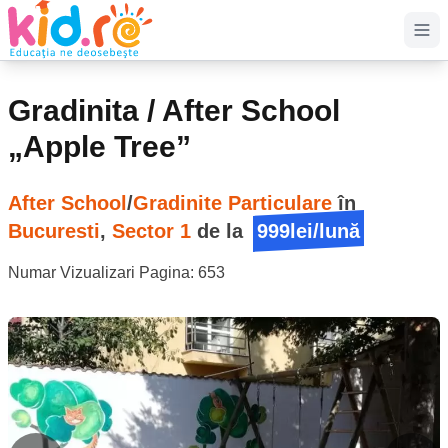
Op
Gradinita / After School
„Apple Tree”
After School
/
Gradinite Particulare
în
Bucuresti
,
Sector 1
de la
999lei/lună
Numar Vizualizari Pagina:
653