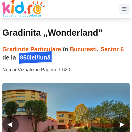
Op
Gradinita „Wonderland”
Gradinite Particulare
în
Bucuresti
,
Sector 6
de la
950lei/lună
Numar Vizualizari Pagina:
1.620