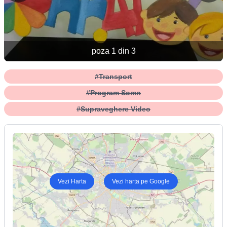
poza 1 din 3
#Transport
#Program Somn
#Supraveghere Video
Vezi Harta
Vezi harta pe Google